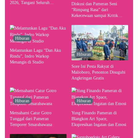
2026, Tangani Seluruh
Diskusi dan Pameran Seni
Pergerakan Kebutuhan Konser
“Rimpang Rasa” dari
Kekecewaan sampai Kritik
terhadap Yogyakarta sebagai
Pusat Pergerakan Seni Rupa
Indonesia
Hiburan
Melantunkan Lagu “Dan Aku
Hiburan
Rindu”, Indro Warkop
Menangis di Studio
Sore Ini Pesta Rakyat di
Malioboro, Penonton Disuguhi
Angkringan Gratis
Hiburan
Hiburan
Memahami Catur Gotro
Yung Finando Pameran di
Tunggal dari Pameran
Blangkon Art Space,
Temporer Smarabawana
Ekspresikan Ingatan dan Emosi