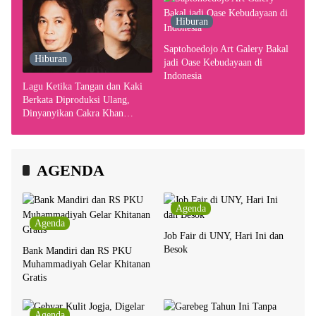
Hiburan
Saptohoedojo Art Galery Bakal
Hiburan
jadi Oase Kebudayaan di
Indonesia
Lagu Ketika Tangan dan Kaki
Berkata Diproduksi Ulang,
Dinyanyikan Cakra Khan
Bersama Chrisye
AGENDA
Agenda
Agenda
Job Fair di UNY, Hari Ini dan
Besok
Bank Mandiri dan RS PKU
Muhammadiyah Gelar Khitanan
Gratis
Agenda