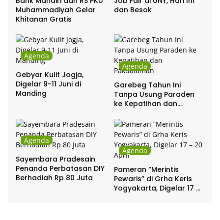
Bank Mandiri dan RS PKU
Job Fair di UNY, Hari Ini
Muhammadiyah Gelar
dan Besok
Khitanan Gratis
Agenda
Agenda
Gebyar Kulit Jogja,
Digelar 9-11 Juni di
Garebeg Tahun Ini
Manding
Tanpa Usung Paraden
ke Kepatihan dan
Pakualaman
Agenda
Agenda
Sayembara Pradesain
Penanda Perbatasan DIY
Pameran “Merintis
Berhadiah Rp 80 Juta
Pewaris” di Grha Keris
Yogyakarta, Digelar 17 –
20 April