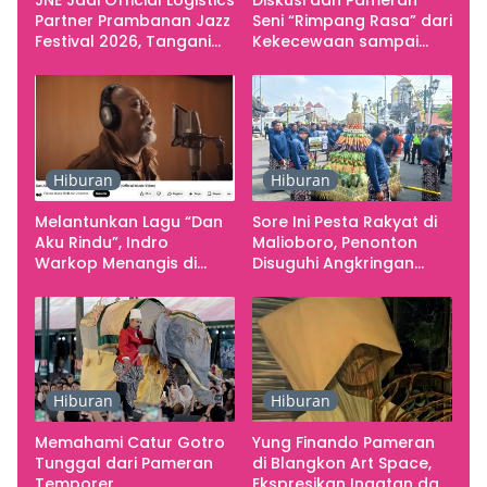
JNE Jadi Official Logistics
Diskusi dan Pameran
Partner Prambanan Jazz
Seni “Rimpang Rasa” dari
Festival 2026, Tangani
Kekecewaan sampai
Seluruh Pergerakan
Kritik terhadap
Kebutuhan Konser
Yogyakarta sebagai
Pusat Pergerakan Seni
Rupa Indonesia
Hiburan
Hiburan
Melantunkan Lagu “Dan
Sore Ini Pesta Rakyat di
Aku Rindu”, Indro
Malioboro, Penonton
Warkop Menangis di
Disuguhi Angkringan
Studio
Gratis
Hiburan
Hiburan
Memahami Catur Gotro
Yung Finando Pameran
Tunggal dari Pameran
di Blangkon Art Space,
Temporer
Ekspresikan Ingatan dan