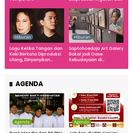
Smarabawana
Emosi
Hiburan
Hiburan
Lagu Ketika Tangan dan
Saptohoedojo Art Galery
Kaki Berkata Diproduksi
Bakal jadi Oase
Ulang, Dinyanyikan
Kebudayaan di
Cakra Khan Bersama
Indonesia
Chrisye
AGENDA
Agenda
Agenda