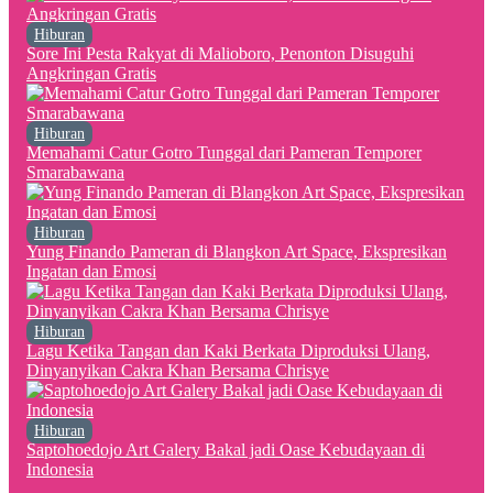
Hiburan
Sore Ini Pesta Rakyat di Malioboro, Penonton Disuguhi
Angkringan Gratis
Hiburan
Memahami Catur Gotro Tunggal dari Pameran Temporer
Smarabawana
Hiburan
Yung Finando Pameran di Blangkon Art Space, Ekspresikan
Ingatan dan Emosi
Hiburan
Lagu Ketika Tangan dan Kaki Berkata Diproduksi Ulang,
Dinyanyikan Cakra Khan Bersama Chrisye
Hiburan
Saptohoedojo Art Galery Bakal jadi Oase Kebudayaan di
Indonesia