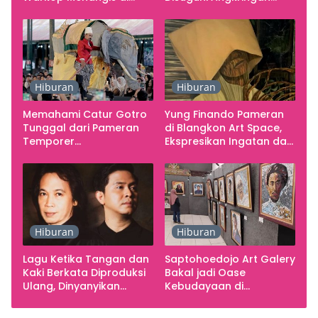
Studio
Gratis
Hiburan
Hiburan
Memahami Catur Gotro
Yung Finando Pameran
Tunggal dari Pameran
di Blangkon Art Space,
Temporer
Ekspresikan Ingatan dan
Smarabawana
Emosi
Hiburan
Hiburan
Lagu Ketika Tangan dan
Saptohoedojo Art Galery
Kaki Berkata Diproduksi
Bakal jadi Oase
Ulang, Dinyanyikan
Kebudayaan di
Cakra Khan Bersama
Indonesia
Chrisye