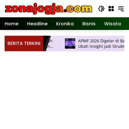
Langsung
ke
konten
Home
Headline
Kronika
Bisnis
Wisata
r Pertemuan Ilmiah
APMF 2026 Digelar di Bali, Agen
BERITA TERKINI
gyakarta, Hadirkan
Ubah Insight jadi Struktur
ologi Terkini
Pengambilan Keputusan