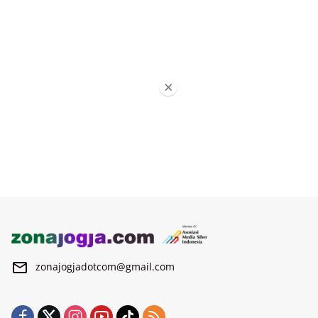
×
zonajogjadotcom@gmail.com