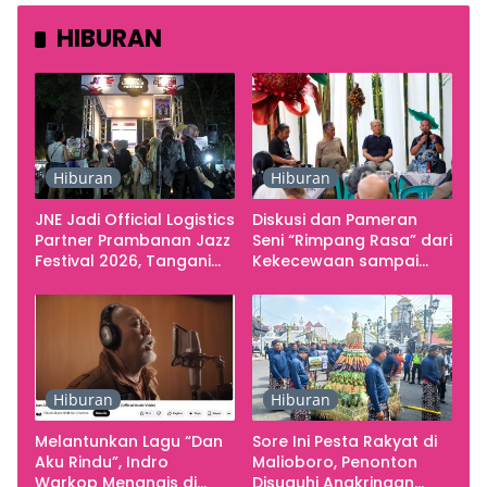
HIBURAN
Hiburan
Hiburan
JNE Jadi Official Logistics
Diskusi dan Pameran
Partner Prambanan Jazz
Seni “Rimpang Rasa” dari
Festival 2026, Tangani
Kekecewaan sampai
Seluruh Pergerakan
Kritik terhadap
Kebutuhan Konser
Yogyakarta sebagai
Pusat Pergerakan Seni
Rupa Indonesia
Hiburan
Hiburan
Melantunkan Lagu “Dan
Sore Ini Pesta Rakyat di
Aku Rindu”, Indro
Malioboro, Penonton
Warkop Menangis di
Disuguhi Angkringan