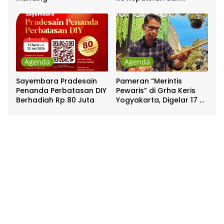
Pakualaman
Agenda
Agenda
Sayembara Pradesain
Pameran “Merintis
Penanda Perbatasan DIY
Pewaris” di Grha Keris
Berhadiah Rp 80 Juta
Yogyakarta, Digelar 17 –
20 April