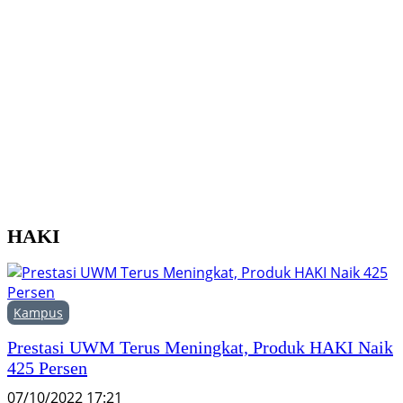
B
U
j
P
HAKI
Kampus
Prestasi UWM Terus Meningkat, Produk HAKI Naik
425 Persen
07/10/2022 17:21