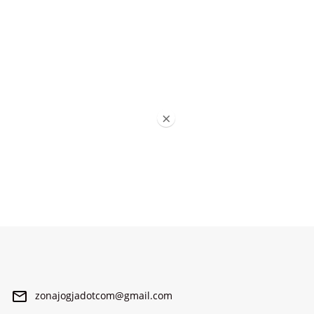
×
zonajogjadotcom@gmail.com