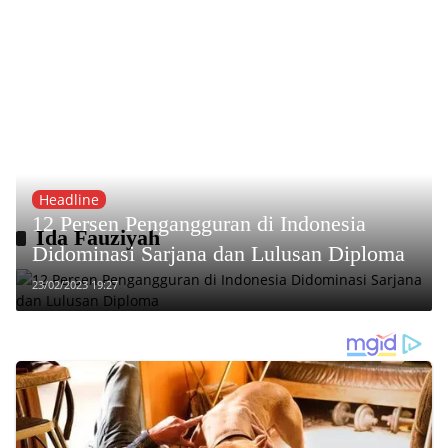
Headline
12 Persen Pengangguran di Indonesia
Ida Fauziyah
Didominasi Sarjana dan Lulusan Diploma
23/02/2023 19:27