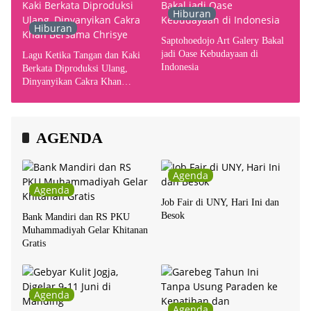
Hiburan
Hiburan
Saptohoedojo Art Galery Bakal
jadi Oase Kebudayaan di
Lagu Ketika Tangan dan Kaki
Indonesia
Berkata Diproduksi Ulang,
Dinyanyikan Cakra Khan
Bersama Chrisye
AGENDA
Agenda
Agenda
Job Fair di UNY, Hari Ini dan
Besok
Bank Mandiri dan RS PKU
Muhammadiyah Gelar Khitanan
Gratis
Agenda
Agenda