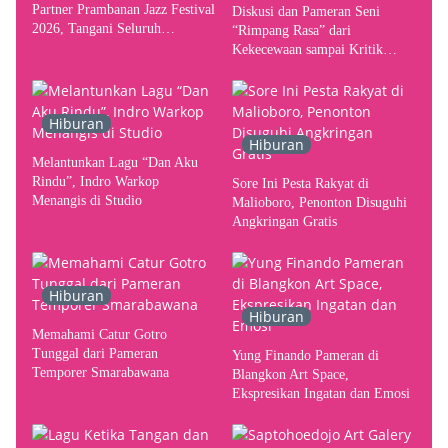
Partner Prambanan Jazz Festival
Diskusi dan Pameran Seni
2026, Tangani Seluruh
“Rimpang Rasa” dari
Pergerakan Kebutuhan Konser
Kekecewaan sampai Kritik
terhadap Yogyakarta sebagai
Pusat Pergerakan Seni Rupa
Indonesia
Hiburan
Hiburan
Melantunkan Lagu “Dan Aku
Rindu”, Indro Warkop
Sore Ini Pesta Rakyat di
Menangis di Studio
Malioboro, Penonton Disuguhi
Angkringan Gratis
Hiburan
Hiburan
Memahami Catur Gotro
Tunggal dari Pameran
Yung Finando Pameran di
Temporer Smarabawana
Blangkon Art Space,
Ekspresikan Ingatan dan Emosi