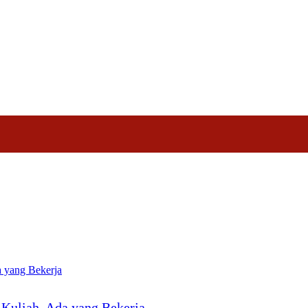
Nasional
Profil
Agenda
 Kuliah, Ada yang Bekerja