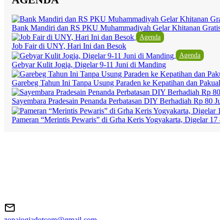
Bank Mandiri dan RS PKU Muhammadiyah Gelar Khitanan Grati
Agenda
Job Fair di UNY, Hari Ini dan Besok
Agenda
Gebyar Kulit Jogja, Digelar 9-11 Juni di Manding
Garebeg Tahun Ini Tanpa Usung Paraden ke Kepatihan dan Pakua
Sayembara Pradesain Penanda Perbatasan DIY Berhadiah Rp 80 J
Pameran “Merintis Pewaris” di Grha Keris Yogyakarta, Digelar 17 
zonajogjadotcom@gmail.com