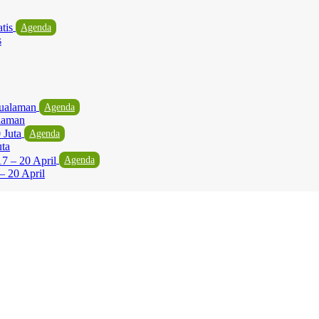
Agenda
s
Agenda
laman
Agenda
uta
Agenda
– 20 April