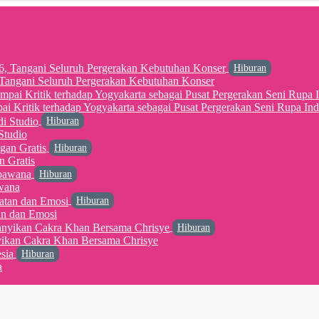
Hiburan
6, Tangani Seluruh Pergerakan Kebutuhan Konser
 Kritik terhadap Yogyakarta sebagai Pusat Pergerakan Seni Rupa Ind
Hiburan
Studio
Hiburan
n Gratis
Hiburan
wana
Hiburan
an dan Emosi
Hiburan
yikan Cakra Khan Bersama Chrisye
Hiburan
a