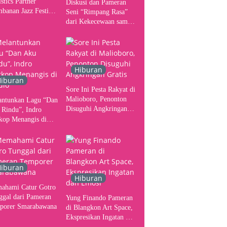
stics Partner
Diskusi dan Pameran
banan Jazz Festival
Seni “Rimpang Rasa”
, Tangani Seluruh
dari Kekecewaan sampai
gerakan Kebutuhan
Kritik terhadap
ser
Yogyakarta sebagai
Pusat Pergerakan Seni
Rupa Indonesia
Hiburan
iburan
Sore Ini Pesta Rakyat di
Malioboro, Penonton
antunkan Lagu “Dan
Disuguhi Angkringan
 Rindu”, Indro
Gratis
kop Menangis di
io
iburan
Hiburan
ahami Catur Gotro
ggal dari Pameran
Yung Finando Pameran
porer Smarabawana
di Blangkon Art Space,
Ekspresikan Ingatan dan
Emosi