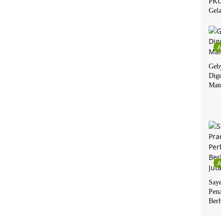
PKU
Gela
Geby
Dige
Man
Say
Pen
Berh