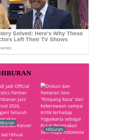
HIBURAN
iburan
Hiburan
Jadi Official