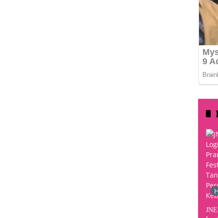
H
JNE 