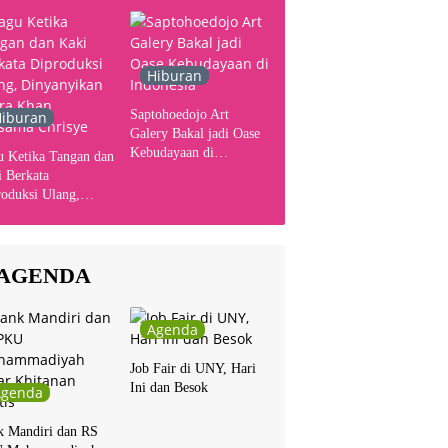
Hiburan
Saptohoedojo Art
iburan
Galery Bakal jadi Oase
Kebudayaan di
u Ketika Tangan dan
Indonesia
 Berkata
oduksi Ulang,
yanyikan Cakra
n Bersama Chrisye
AGENDA
Agenda
Job Fair di UNY, Hari
Ini dan Besok
Agenda
k Mandiri dan RS