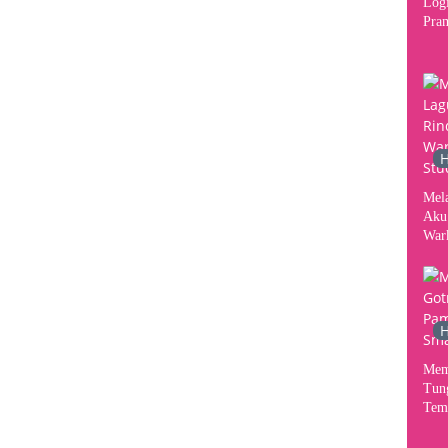
Logi
Pram
2026
Per
Kon
H
Mel
Aku
War
Stud
H
Mem
Tun
Tem