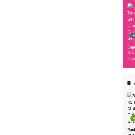
H
Lag
Kaki
Dipr
Din
Kha
Ban