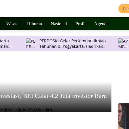
Wisata
Hiburan
Nasional
Profil
Agenda
PERDOSKI Gelar Pertemuan Ilmiah
APMF 202
Tahunan di Yogyakarta, Hadirkan
Ubah Insight jadi
Inovasi Dermatologi Terkini
Pengamb
estasi, BEI Catat 4,2 Juta Investor Baru