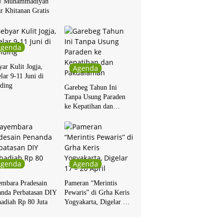
 Muhammadiyah
r Khitanan Gratis
Agenda
ar Kulit Jogja,
Agenda
lar 9-11 Juni di
ding
Garebeg Tahun Ini
Tanpa Usung Paraden
ke Kepatihan dan
Pakualaman
Agenda
Agenda
embara Pradesain
Pameran “Merintis
anda Perbatasan DIY
Pewaris” di Grha Keris
adiah Rp 80 Juta
Yogyakarta, Digelar 17
– 20 April