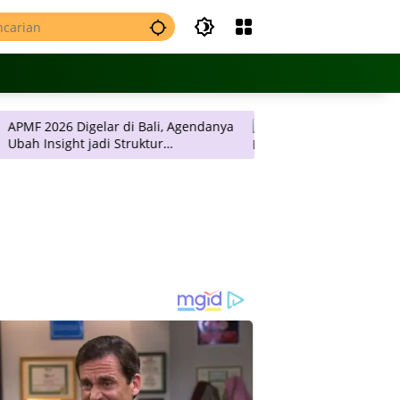
6 Digelar di Bali, Agendanya
JNE Promo Ongkos Kirim, Ta
 Struktur
Rp 2 Ribu per Kilogram ke 
ilan Keputusan
Pulau Jawa