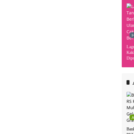
H
Lag
Kaki
Dipr
Din
Kha
Ban