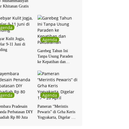
 Muhammadiyah
r Khitanan Gratis
Agenda
ar Kulit Jogja,
Agenda
lar 9-11 Juni di
ding
Garebeg Tahun Ini
Tanpa Usung Paraden
ke Kepatihan dan
Pakualaman
Agenda
Agenda
embara Pradesain
Pameran “Merintis
anda Perbatasan DIY
Pewaris” di Grha Keris
adiah Rp 80 Juta
Yogyakarta, Digelar 17
– 20 April