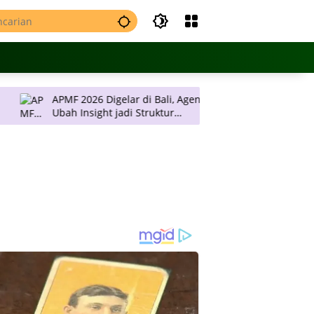
APMF 2026 Digelar di Bali, Agendanya
JNE Promo Ongkos 
Ubah Insight jadi Struktur
Rp 2 Ribu per Kil
Pengambilan Keputusan
Pulau Jawa