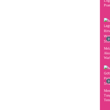
Logi
Pram
2026
Per
Kon
H
Mel
Aku
War
Stud
H
Mem
Tun
Tem