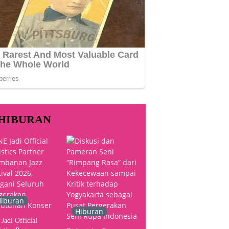
HIBURAN
iburan
Hiburan
Jadi Official