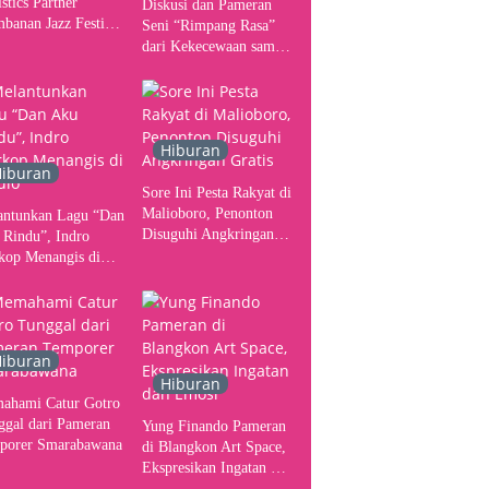
stics Partner
Diskusi dan Pameran
banan Jazz Festival
Seni “Rimpang Rasa”
, Tangani Seluruh
dari Kekecewaan sampai
gerakan Kebutuhan
Kritik terhadap
ser
Yogyakarta sebagai
Pusat Pergerakan Seni
Rupa Indonesia
Hiburan
iburan
Sore Ini Pesta Rakyat di
Malioboro, Penonton
antunkan Lagu “Dan
Disuguhi Angkringan
 Rindu”, Indro
Gratis
kop Menangis di
io
iburan
Hiburan
ahami Catur Gotro
ggal dari Pameran
Yung Finando Pameran
porer Smarabawana
di Blangkon Art Space,
Ekspresikan Ingatan dan
Emosi