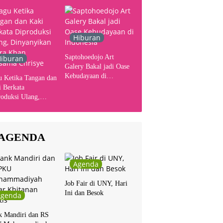
Hiburan
Saptohoedojo Art
iburan
Galery Bakal jadi Oase
Kebudayaan di
u Ketika Tangan dan
Indonesia
 Berkata
oduksi Ulang,
yanyikan Cakra
n Bersama Chrisye
AGENDA
Agenda
Job Fair di UNY, Hari
Ini dan Besok
Agenda
k Mandiri dan RS