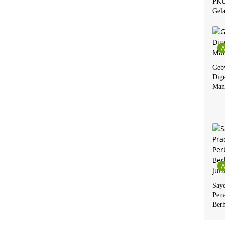
PKU
Gela
Geby
Dige
Man
Say
Pen
Berh