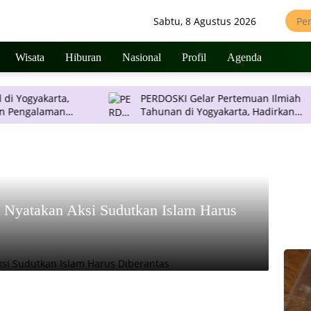
Sabtu, 8 Agustus 2026
Wisata
Hiburan
Nasional
Profil
Agenda
arta,
PERDOSKI Gelar Pertemuan Ilmiah
man
Tahunan di Yogyakarta, Hadirkan
Inovasi Dermatologi Terkini
 Nyatakan Aksi Sudutkan Islam Harus