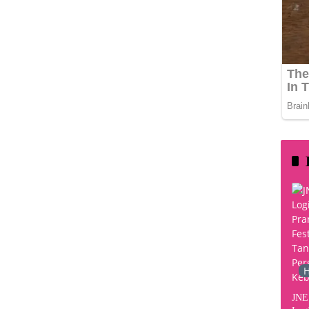
H
JNE 