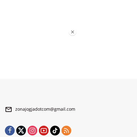
×
zonajogjadotcom@gmail.com