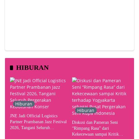
HIBURAN
Hiburan
Hiburan
JNE Jadi Official Logistics
Partner Prambanan Jazz Festival
Diskusi dan Pameran Seni
2026, Tangani Seluruh
“Rimpang Rasa” dari
Pergerakan Kebutuhan Konser
Kekecewaan sampai Kritik