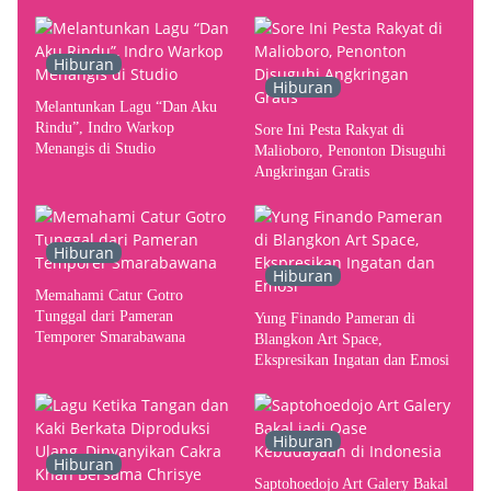
terhadap Yogyakarta sebagai
Pusat Pergerakan Seni Rupa
Indonesia
Hiburan
Hiburan
Melantunkan Lagu “Dan Aku
Rindu”, Indro Warkop
Sore Ini Pesta Rakyat di
Menangis di Studio
Malioboro, Penonton Disuguhi
Angkringan Gratis
Hiburan
Hiburan
Memahami Catur Gotro
Tunggal dari Pameran
Yung Finando Pameran di
Temporer Smarabawana
Blangkon Art Space,
Ekspresikan Ingatan dan Emosi
Hiburan
Hiburan
Saptohoedojo Art Galery Bakal