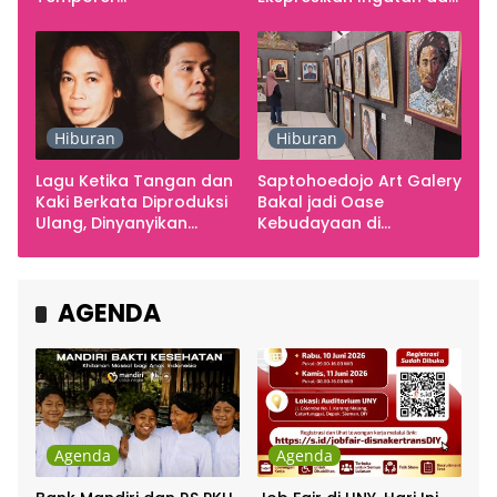
Smarabawana
Emosi
Hiburan
Hiburan
Lagu Ketika Tangan dan
Saptohoedojo Art Galery
Kaki Berkata Diproduksi
Bakal jadi Oase
Ulang, Dinyanyikan
Kebudayaan di
Cakra Khan Bersama
Indonesia
Chrisye
AGENDA
Agenda
Agenda