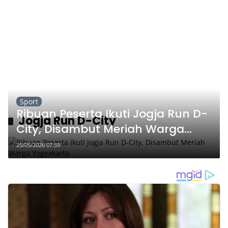
Sport
Ribuan Peserta Ikuti Jogja Run D-
Jogja Run D-City
City, Disambut Meriah Warga
Yogyakarta
25/05/2026 07:59