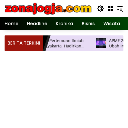
Langsung
ke
konten
Home
Headline
Kronika
Bisnis
Wisata
PERDOSKI Gelar Pertemuan Ilmiah
APMF 2026 Dige
BERITA TERKINI
Tahunan di Yogyakarta, Hadirkan
Ubah Insight jadi Struktur
Inovasi Dermatologi Terkini
Pengambilan K