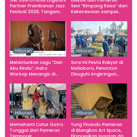
JNE Jadi Official Logistics
Diskusi dan Pameran
Partner Prambanan Jazz
Seni “Rimpang Rasa” dari
Festival 2026, Tangani
Kekecewaan sampai
Seluruh Pergerakan
Kritik terhadap
Kebutuhan Konser
Yogyakarta sebagai
Pusat Pergerakan Seni
Rupa Indonesia
Hiburan
Hiburan
Melantunkan Lagu “Dan
Sore Ini Pesta Rakyat di
Aku Rindu”, Indro
Malioboro, Penonton
Warkop Menangis di
Disuguhi Angkringan
Studio
Gratis
Hiburan
Hiburan
Memahami Catur Gotro
Yung Finando Pameran
Tunggal dari Pameran
di Blangkon Art Space,
Temporer
Ekspresikan Ingatan dan