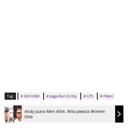
Tag:
GIK UGM
Jogja Run D-City
LPS
Pelari
Andy Juara Men Alite, Mila Jawara Women
Elite