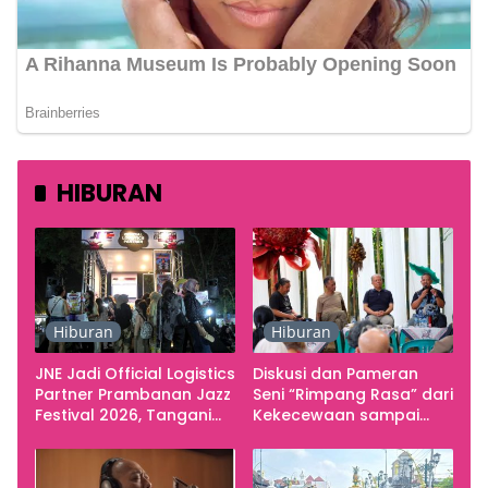
HIBURAN
Hiburan
Hiburan
JNE Jadi Official Logistics
Diskusi dan Pameran
Partner Prambanan Jazz
Seni “Rimpang Rasa” dari
Festival 2026, Tangani
Kekecewaan sampai
Seluruh Pergerakan
Kritik terhadap
Kebutuhan Konser
Yogyakarta sebagai
Pusat Pergerakan Seni