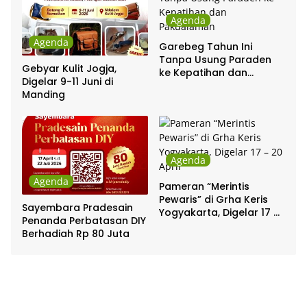
Agenda
Agenda
Garebeg Tahun Ini
Tanpa Usung Paraden
Gebyar Kulit Jogja,
ke Kepatihan dan
Digelar 9-11 Juni di
Pakualaman
Manding
Agenda
Agenda
Pameran “Merintis
Pewaris” di Grha Keris
Sayembara Pradesain
Yogyakarta, Digelar 17 –
Penanda Perbatasan DIY
20 April
Berhadiah Rp 80 Juta