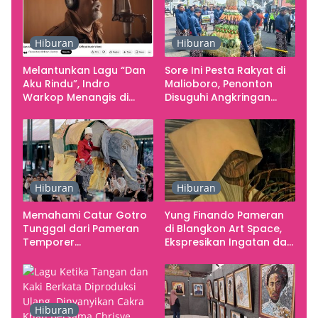
Rupa Indonesia
Hiburan
Hiburan
Melantunkan Lagu “Dan
Sore Ini Pesta Rakyat di
Aku Rindu”, Indro
Malioboro, Penonton
Warkop Menangis di
Disuguhi Angkringan
Studio
Gratis
Hiburan
Hiburan
Memahami Catur Gotro
Yung Finando Pameran
Tunggal dari Pameran
di Blangkon Art Space,
Temporer
Ekspresikan Ingatan dan
Smarabawana
Emosi
Hiburan