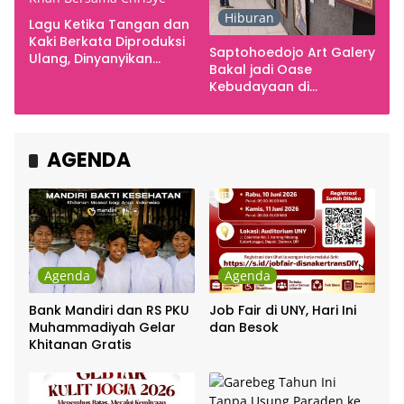
Hiburan
Lagu Ketika Tangan dan
Kaki Berkata Diproduksi
Saptohoedojo Art Galery
Ulang, Dinyanyikan
Bakal jadi Oase
Cakra Khan Bersama
Kebudayaan di
Chrisye
Indonesia
AGENDA
Agenda
Agenda
Bank Mandiri dan RS PKU
Job Fair di UNY, Hari Ini
Muhammadiyah Gelar
dan Besok
Khitanan Gratis