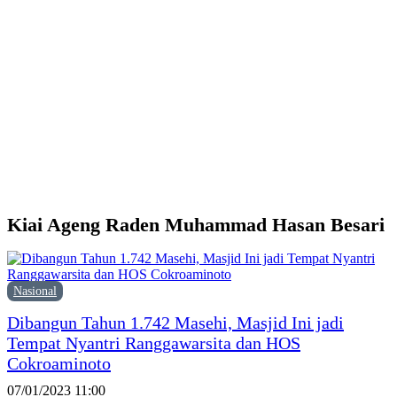
d
Y
M
H
P
F
P
Kiai Ageng Raden Muhammad Hasan Besari
Nasional
Dibangun Tahun 1.742 Masehi, Masjid Ini jadi
Tempat Nyantri Ranggawarsita dan HOS
Cokroaminoto
07/01/2023 11:00