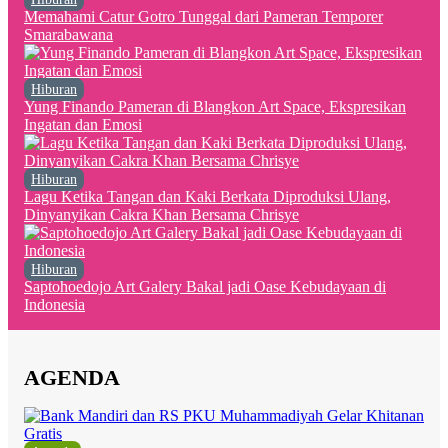
Memahami Catur Gotro Tunggal dari Pameran Temporer
Smarabawana
Hiburan
Yung Finando Pameran di Blangkon Art Space, Ekspresikan
Ingatan dan Emosi
Hiburan
Lagu Ketika Tangan dan Kaki Berkata Diproduksi Ulang,
Dinyanyikan Cakra Khan Bersama Chrisye
Hiburan
Saptohoedojo Art Galery Bakal jadi Oase Kebudayaan di
Indonesia
AGENDA