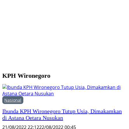
Y
M
H
F
KPH Wironegoro
Nasional
Ibunda KPH Wironegoro Tutup Usia, Dimakamkan
di Astana Oetara Nusukan
21/08/2022 22:12
22/08/2022 00:45