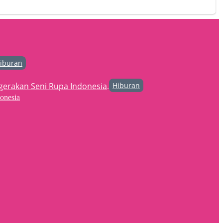
iburan
Hiburan
onesia