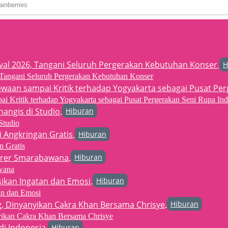
H
6, Tangani Seluruh Pergerakan Kebutuhan Konser
 Kritik terhadap Yogyakarta sebagai Pusat Pergerakan Seni Rupa Ind
Hiburan
Studio
Hiburan
n Gratis
Hiburan
wana
Hiburan
an dan Emosi
Hiburan
yikan Cakra Khan Bersama Chrisye
Hiburan