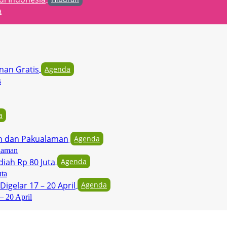
a
Agenda
s
a
Agenda
laman
Agenda
uta
Agenda
– 20 April