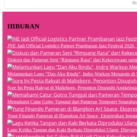
HIBURAN
JNE Jadi Official Logistics Partner Prambanan Jazz Festival 202
Diskusi dan Pameran Seni “Rimpang Rasa” dari Kekecewaan sampai
Melantunkan Lagu “Dan Aku Rindu”, Indro Warkop Menangis di 
Sore Ini Pesta Rakyat di Malioboro, Penonton Disuguhi Angkringa
Memahami Catur Gotro Tunggal dari Pameran Temporer Smaraba
Yung Finando Pameran di Blangkon Art Space, Ekspresikan Ingat
Lagu Ketika Tangan dan Kaki Berkata Diproduksi Ulang, Dinyan