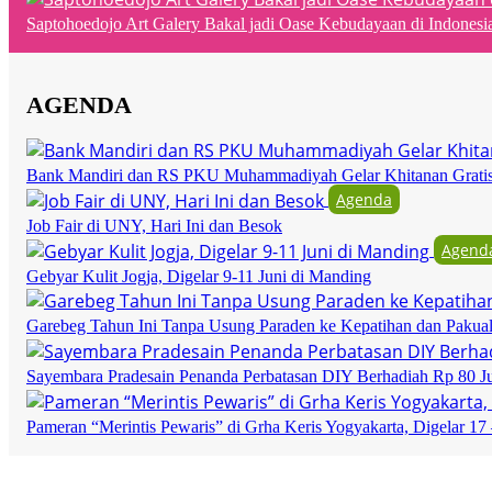
Saptohoedojo Art Galery Bakal jadi Oase Kebudayaan di Indonesi
AGENDA
Bank Mandiri dan RS PKU Muhammadiyah Gelar Khitanan Grati
Agenda
Job Fair di UNY, Hari Ini dan Besok
Agend
Gebyar Kulit Jogja, Digelar 9-11 Juni di Manding
Garebeg Tahun Ini Tanpa Usung Paraden ke Kepatihan dan Pakua
Sayembara Pradesain Penanda Perbatasan DIY Berhadiah Rp 80 J
Pameran “Merintis Pewaris” di Grha Keris Yogyakarta, Digelar 17 