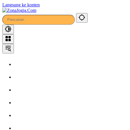
10
Langsung ke konten
Home
Headline
Kronika
Bisnis
Wisata
Hiburan