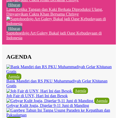
Hiburan
Lagu Ketika Tangan dan Kaki Berkata Diproduksi Ulang,
Dinyanyikan Cakra Khan Bersama Chrisye
Hiburan
Saptohoedojo Art Galery Bakal jadi Oase Kebudayaan di
Indonesia
AGENDA
Agenda
Bank Mandiri dan RS PKU Muhammadiyah Gelar Khitanan
Gratis
Agenda
Job Fair di UNY, Hari Ini dan Besok
Agenda
Gebyar Kulit Jogja, Digelar 9-11 Juni di Manding