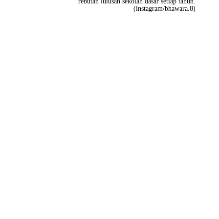
rebutan lulusan sekolah dasar setiap tahun.
(instagram/bhawara.8)