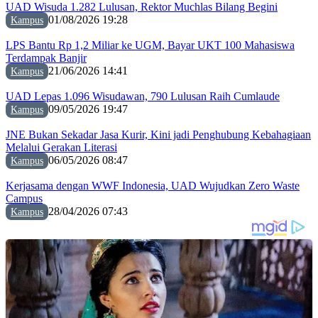
UAD Wisuda 1.282 Lulusan, Rektor Muchlas Bilang Begini
01/08/2026 19:28
Kampus
LPS Bantu Rp 1,2 Miliar ke UGM, Bayar UKT 100 Mahasiswa
Terdampak Banjir
21/06/2026 14:41
Kampus
UAD Lepas 1.096 Wisudawan, 790 Lulusan Raih Cumlaude
09/05/2026 19:47
Kampus
JNE Bukan Sekadar Jasa Kurir, Kini jadi Penghubung Kebahagiaan
Melalui Gerakan Literasi
06/05/2026 08:47
Kampus
Kerjasama dengan WWF Indonesia, UAD Wujudkan Zero Waste
Campus
28/04/2026 07:43
Kampus