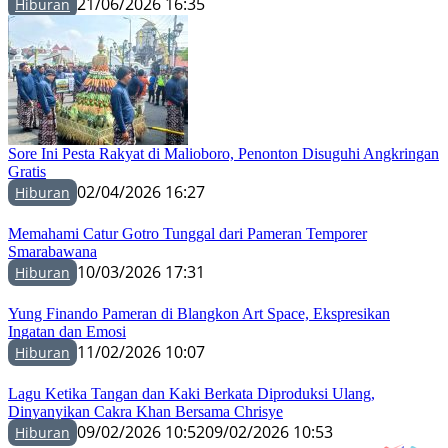
21/06/2026 16:35
Hiburan
Sore Ini Pesta Rakyat di Malioboro, Penonton Disuguhi Angkringan
Gratis
02/04/2026 16:27
Hiburan
Memahami Catur Gotro Tunggal dari Pameran Temporer
Smarabawana
10/03/2026 17:31
Hiburan
Yung Finando Pameran di Blangkon Art Space, Ekspresikan
Ingatan dan Emosi
11/02/2026 10:07
Hiburan
Lagu Ketika Tangan dan Kaki Berkata Diproduksi Ulang,
Dinyanyikan Cakra Khan Bersama Chrisye
09/02/2026 10:52
09/02/2026 10:53
Hiburan