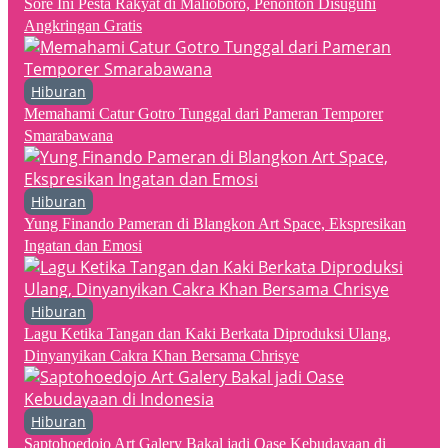
Sore Ini Pesta Rakyat di Malioboro, Penonton Disuguhi
Angkringan Gratis
Hiburan
Memahami Catur Gotro Tunggal dari Pameran Temporer
Smarabawana
Hiburan
Yung Finando Pameran di Blangkon Art Space, Ekspresikan
Ingatan dan Emosi
Hiburan
Lagu Ketika Tangan dan Kaki Berkata Diproduksi Ulang,
Dinyanyikan Cakra Khan Bersama Chrisye
Hiburan
Saptohoedojo Art Galery Bakal jadi Oase Kebudayaan di