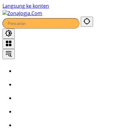
9
Langsung ke konten
Home
Headline
Kronika
Bisnis
Wisata