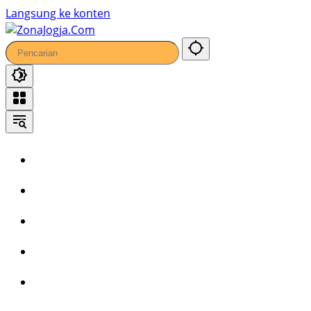
7
Langsung ke konten
Home
Headline
Kronika
Bisnis
Wisata