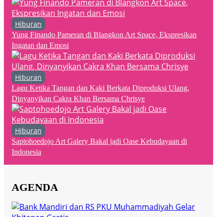
Hiburan
Yung Finando Pameran di Blangkon Art Space, Ekspresikan
Ingatan dan Emosi
Hiburan
Lagu Ketika Tangan dan Kaki Berkata Diproduksi Ulang,
Dinyanyikan Cakra Khan Bersama Chrisye
Hiburan
Saptohoedojo Art Galery Bakal jadi Oase Kebudayaan di
Indonesia
AGENDA