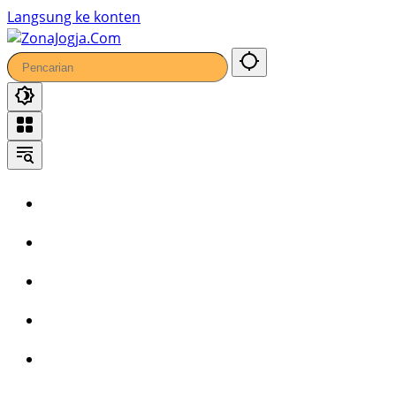
9
Langsung ke konten
Home
Headline
Kronika
Bisnis
Wisata