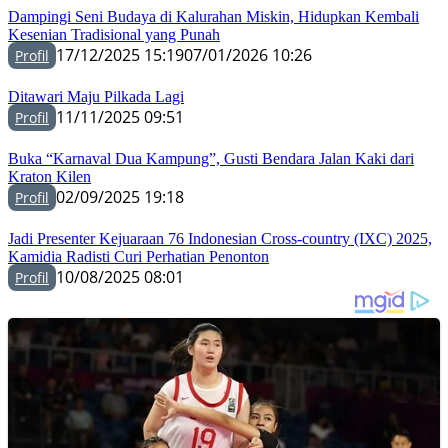
Dampingi Seni Budaya di Kalurahan Miskin, Hidupkan Kembali
Kesenian Tradisional yang Punah
17/12/2025 15:19
07/01/2026 10:26
Profil
Ditawari Maju Pilkada Lagi
11/11/2025 09:51
Profil
Buka “Karnaval Dua Kampung”, Gusti Bendara Jalan Kaki dari
Kraton Kilen
02/09/2025 19:18
Profil
Jadi Presenter Kejuaraan 76 Indonesian Cross-country (IXC) 2025,
Kamidia Radisti Curi Perhatian Penonton
10/08/2025 08:01
Profil