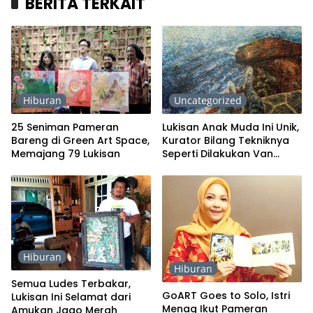
BERITA TERKAIT
Hiburan
Uncategorized
25 Seniman Pameran
Lukisan Anak Muda Ini Unik,
Bareng di Green Art Space,
Kurator Bilang Tekniknya
Memajang 79 Lukisan
Seperti Dilakukan Van
Gogh
Hiburan
Hiburan
Semua Ludes Terbakar,
GoART Goes to Solo, Istri
Lukisan Ini Selamat dari
Menag Ikut Pameran
Amukan Jago Merah