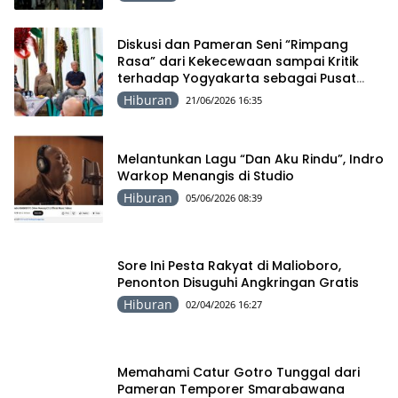
Diskusi dan Pameran Seni “Rimpang
Rasa” dari Kekecewaan sampai Kritik
terhadap Yogyakarta sebagai Pusat
Pergerakan Seni Rupa Indonesia
Hiburan
21/06/2026 16:35
Melantunkan Lagu “Dan Aku Rindu”, Indro
Warkop Menangis di Studio
Hiburan
05/06/2026 08:39
Sore Ini Pesta Rakyat di Malioboro,
Penonton Disuguhi Angkringan Gratis
Hiburan
02/04/2026 16:27
Memahami Catur Gotro Tunggal dari
Pameran Temporer Smarabawana