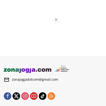
×
zonajogjadotcom@gmail.com