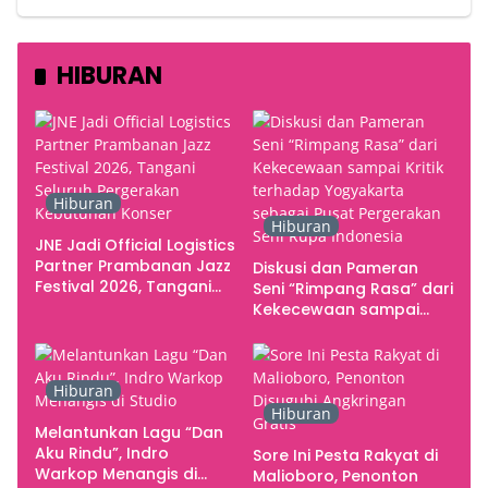
HIBURAN
Hiburan
Hiburan
JNE Jadi Official Logistics
Partner Prambanan Jazz
Diskusi dan Pameran
Festival 2026, Tangani
Seni “Rimpang Rasa” dari
Seluruh Pergerakan
Kekecewaan sampai
Kebutuhan Konser
Kritik terhadap
Yogyakarta sebagai
Pusat Pergerakan Seni
Hiburan
Rupa Indonesia
Hiburan
Melantunkan Lagu “Dan
Aku Rindu”, Indro
Sore Ini Pesta Rakyat di
Warkop Menangis di
Malioboro, Penonton