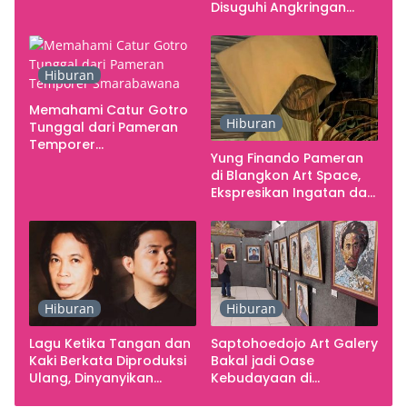
Studio
Disuguhi Angkringan
Gratis
Hiburan
Memahami Catur Gotro
Hiburan
Tunggal dari Pameran
Temporer
Yung Finando Pameran
Smarabawana
di Blangkon Art Space,
Ekspresikan Ingatan dan
Emosi
Hiburan
Hiburan
Lagu Ketika Tangan dan
Saptohoedojo Art Galery
Kaki Berkata Diproduksi
Bakal jadi Oase
Ulang, Dinyanyikan
Kebudayaan di
Cakra Khan Bersama
Indonesia