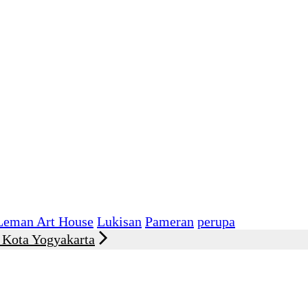
Leman Art House
Lukisan
Pameran
perupa
 Kota Yogyakarta