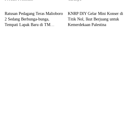
Headline
Kronika
Ratusan Pedagang Teras Malioboro
KNRP DIY Gelar Mini Konser di
2 Sedang Berbunga-bunga,
Titik Nol, Ikut Berjuang untuk
Tempati Lapak Baru di TM
Kemerdekaan Palestina
Ketandan