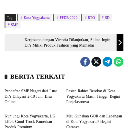
Tag:
Kota Yogyakarta
PPDB 2022
RTO
SD
SMP
Kerjasama dengan Victoria Dilanjutkan, Sultan Ingin
DIY Miliki Produk Fashion yang Memadai
BERITA TERKAIT
Kampus
Headline
Pendaftar SMP Negeri dari Luar
Pasien Rabies Berobat di Kota
DIY Dilayani 2-10 Juni, Bisa
Yogyakarta Masih Tinggi, Begini
Online
Penjelasannya
Bisnis
Sport
Kunjungi Kota Yogyakarta, LG
Mau Gunakan GOR dan Lapangan
Life’s Good Truck Pamerkan
di Kota Yogyakarta? Begini
Produk Premium
Caranya