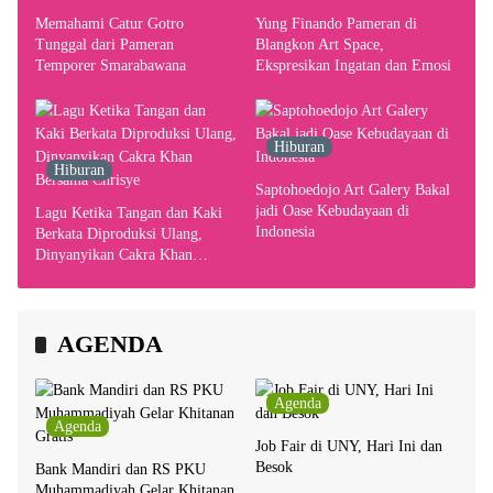
Memahami Catur Gotro
Yung Finando Pameran di
Tunggal dari Pameran
Blangkon Art Space,
Temporer Smarabawana
Ekspresikan Ingatan dan Emosi
Hiburan
Hiburan
Saptohoedojo Art Galery Bakal
jadi Oase Kebudayaan di
Lagu Ketika Tangan dan Kaki
Indonesia
Berkata Diproduksi Ulang,
Dinyanyikan Cakra Khan
Bersama Chrisye
AGENDA
Agenda
Agenda
Job Fair di UNY, Hari Ini dan
Besok
Bank Mandiri dan RS PKU
Muhammadiyah Gelar Khitanan