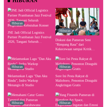
HIBURAN
Hiburan
Hiburan
JNE Jadi Official Logistics
Partner Prambanan Jazz Festival
Diskusi dan Pameran Seni
2026, Tangani Seluruh
“Rimpang Rasa” dari
Pergerakan Kebutuhan Konser
Kekecewaan sampai Kritik
terhadap Yogyakarta sebagai
Pusat Pergerakan Seni Rupa
Indonesia
Hiburan
Hiburan
Melantunkan Lagu “Dan Aku
Sore Ini Pesta Rakyat di
Rindu”, Indro Warkop
Malioboro, Penonton Disuguhi
Menangis di Studio
Angkringan Gratis
Hiburan
Hiburan