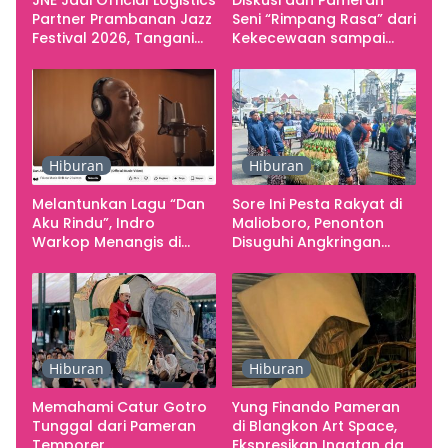
JNE Jadi Official Logistics
Diskusi dan Pameran
Partner Prambanan Jazz
Seni “Rimpang Rasa” dari
Festival 2026, Tangani
Kekecewaan sampai
Seluruh Pergerakan
Kritik terhadap
Kebutuhan Konser
Yogyakarta sebagai
Pusat Pergerakan Seni
Rupa Indonesia
Hiburan
Hiburan
Melantunkan Lagu “Dan
Sore Ini Pesta Rakyat di
Aku Rindu”, Indro
Malioboro, Penonton
Warkop Menangis di
Disuguhi Angkringan
Studio
Gratis
Hiburan
Hiburan
Memahami Catur Gotro
Yung Finando Pameran
Tunggal dari Pameran
di Blangkon Art Space,
Temporer
Ekspresikan Ingatan dan