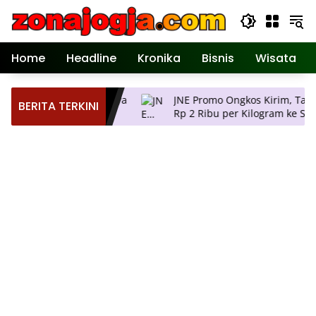
Langsung
ke
konten
Home
Headline
Kronika
Bisnis
Wisata
ar di Bali, Agendanya
JNE Promo Ongkos Kirim, Tarif Mul
BERITA TERKINI
Rp 2 Ribu per Kilogram ke Seluruh
eputusan
Pulau Jawa