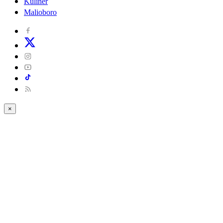
Kuliner
Malioboro
×