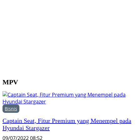
B
U
j
P
MPV
Bisnis
Captain Seat, Fitur Premium yang Menempel pada
Hyundai Stargazer
09/07/2022 08:52