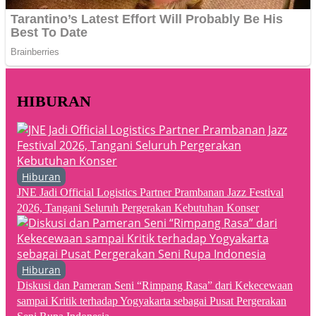
HIBURAN
Hiburan
JNE Jadi Official Logistics Partner Prambanan Jazz Festival
2026, Tangani Seluruh Pergerakan Kebutuhan Konser
Hiburan
Diskusi dan Pameran Seni “Rimpang Rasa” dari Kekecewaan
sampai Kritik terhadap Yogyakarta sebagai Pusat Pergerakan