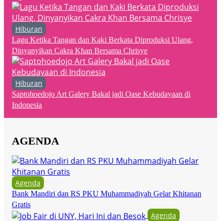
Hiburan
Lagu Ketika Tangan dan Kaki Berkata Diproduksi Ulang,
Dinyanyikan Cakra Khan Bersama Chrisye
Hiburan
Saptohoedojo Art Galery Bakal jadi Oase Kebudayaan di
Indonesia
AGENDA
Agenda
Bank Mandiri dan RS PKU Muhammadiyah Gelar Khitanan
Gratis
Agenda