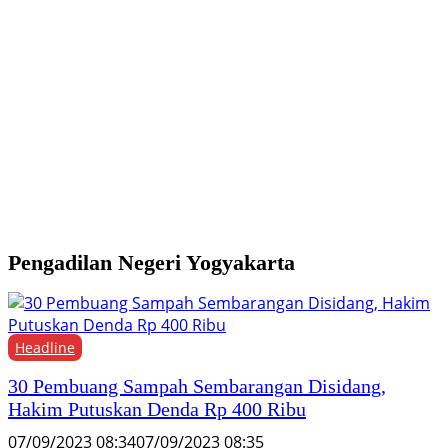
G
1
K
P
Pengadilan Negeri Yogyakarta
Headline
30 Pembuang Sampah Sembarangan Disidang,
Hakim Putuskan Denda Rp 400 Ribu
07/09/2023 08:34
07/09/2023 08:35