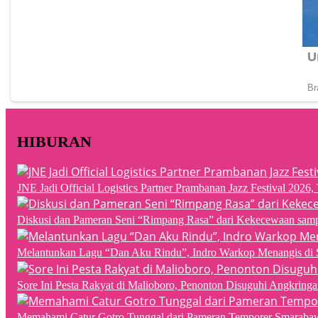
HIBURAN
JNE Jadi Official Logistics Partner Prambanan Jazz Festival 202
Diskusi dan Pameran Seni “Rimpang Rasa” dari Kekecewaan sampai
Melantunkan Lagu “Dan Aku Rindu”, Indro Warkop Menangis di 
Sore Ini Pesta Rakyat di Malioboro, Penonton Disuguhi Angkringa
Memahami Catur Gotro Tunggal dari Pameran Temporer Smaraba