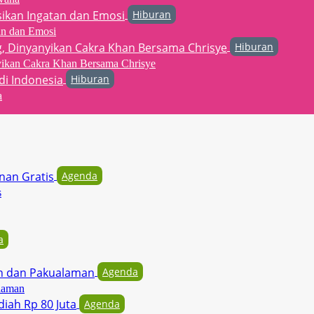
Hiburan
an dan Emosi
Hiburan
yikan Cakra Khan Bersama Chrisye
Hiburan
a
Agenda
s
a
Agenda
laman
Agenda