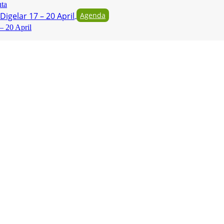
uta
Agenda
– 20 April