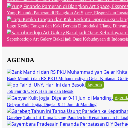
Yung Finando Pameran di Blangkon Art Space, Ekspresikan Ingat
Lagu Ketika Tangan dan Kaki Berkata Diproduksi Ulang, Dinyan
Saptohoedojo Art Galery Bakal jadi Oase Kebudayaan di Indonesi
AGENDA
Bank Mandiri dan RS PKU Muhammadiyah Gelar Khitanan Grati
Agenda
Job Fair di UNY, Hari Ini dan Besok
Agend
Gebyar Kulit Jogja, Digelar 9-11 Juni di Manding
Garebeg Tahun Ini Tanpa Usung Paraden ke Kepatihan dan Pakua