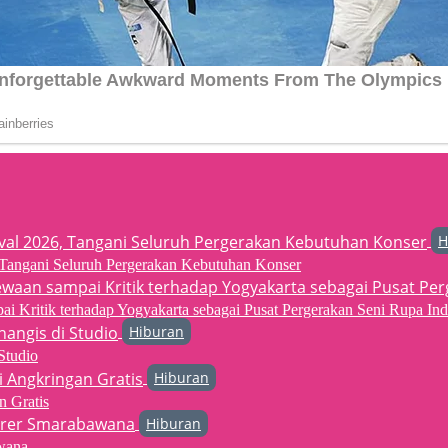
H
6, Tangani Seluruh Pergerakan Kebutuhan Konser
 Kritik terhadap Yogyakarta sebagai Pusat Pergerakan Seni Rupa Ind
Hiburan
Studio
Hiburan
n Gratis
Hiburan
wana