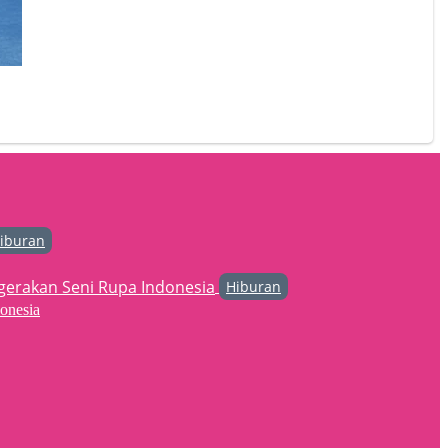
iburan
Hiburan
onesia