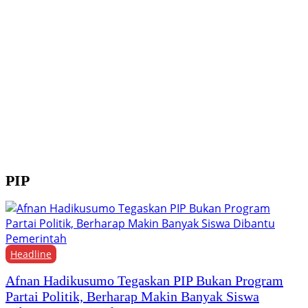
Y
M
H
F
PIP
Headline
Afnan Hadikusumo Tegaskan PIP Bukan Program
Partai Politik, Berharap Makin Banyak Siswa