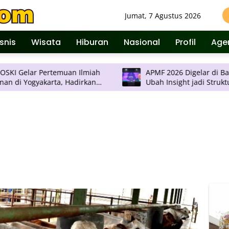
Jumat, 7 Agustus 2026
isnis
Wisata
Hiburan
Nasional
Profil
Age
 Pertemuan Ilmiah
APMF 2026 Digelar di Bali, Agenda
akarta, Hadirkan
Ubah Insight jadi Struktur
ogi Terkini
Pengambilan Keputusan