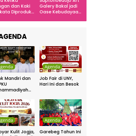
u Ketika
Saptohoedojo Art
gan dan Kaki
Galery Bakal jadi
kata Diproduksi
Oase Kebudayaan
ng, Dinyanyikan
di Indonesia
kra Khan
sama Chrisye
AGENDA
Agenda
Agenda
k Mandiri dan
Job Fair di UNY,
PKU
Hari Ini dan Besok
hammadiyah
ar Khitanan
tis
Agenda
Agenda
yar Kulit Jogja,
Garebeg Tahun Ini