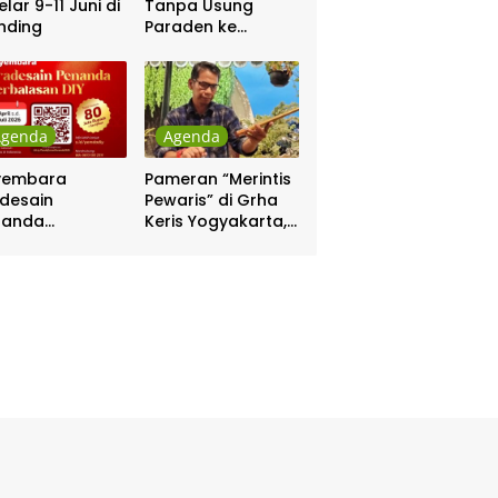
elar 9-11 Juni di
Tanpa Usung
nding
Paraden ke
Kepatihan dan
Pakualaman
Agenda
Agenda
yembara
Pameran “Merintis
desain
Pewaris” di Grha
nanda
Keris Yogyakarta,
batasan DIY
Digelar 17 – 20
hadiah Rp 80
April
a