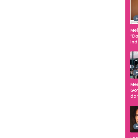
Pe
Ke
H
Me
“Da
In
Men
H
Me
Go
dar
Te
Sm
H