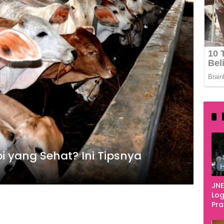
 yang Sehat? Ini Tipsnya
H
JNE
Log
Pr
Fes
Tan