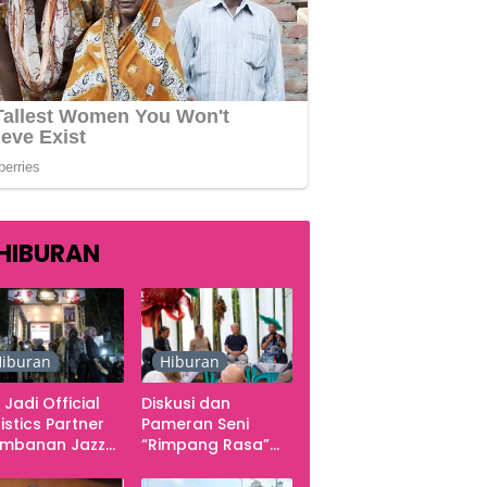
HIBURAN
iburan
Hiburan
 Jadi Official
Diskusi dan
istics Partner
Pameran Seni
ambanan Jazz
“Rimpang Rasa”
tival 2026,
dari Kekecewaan
gani Seluruh
sampai Kritik