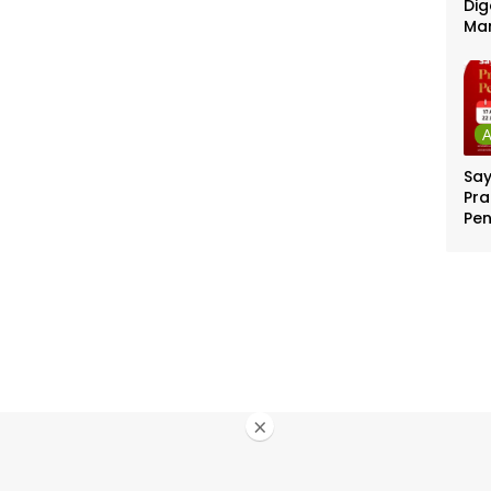
Dig
Ma
Sa
Pra
Pe
Per
Ber
Jut
×