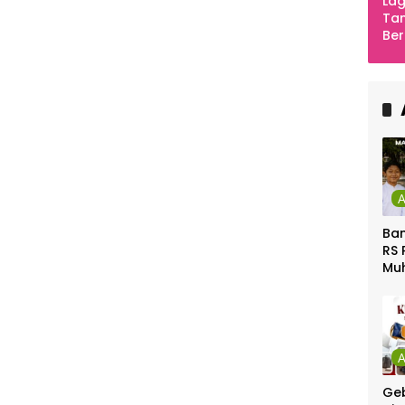
Lag
Tan
Ber
Ula
Ca
Ber
Ban
RS 
Mu
Gel
Gra
Geb