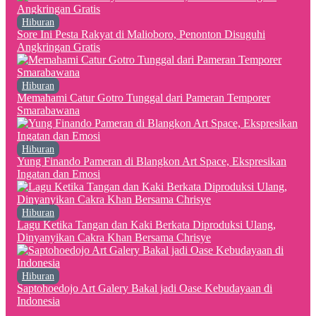
Hiburan
Sore Ini Pesta Rakyat di Malioboro, Penonton Disuguhi
Angkringan Gratis
Hiburan
Memahami Catur Gotro Tunggal dari Pameran Temporer
Smarabawana
Hiburan
Yung Finando Pameran di Blangkon Art Space, Ekspresikan
Ingatan dan Emosi
Hiburan
Lagu Ketika Tangan dan Kaki Berkata Diproduksi Ulang,
Dinyanyikan Cakra Khan Bersama Chrisye
Hiburan
Saptohoedojo Art Galery Bakal jadi Oase Kebudayaan di
Indonesia