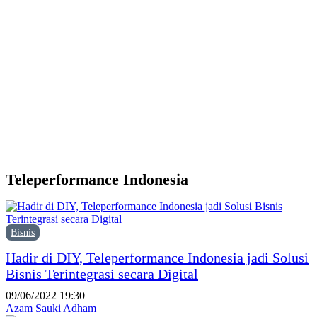
d
Y
M
H
P
F
P
Teleperformance Indonesia
Bisnis
Hadir di DIY, Teleperformance Indonesia jadi Solusi
Bisnis Terintegrasi secara Digital
09/06/2022 19:30
Azam Sauki Adham