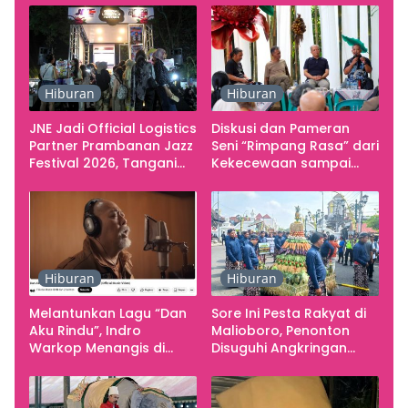
Hiburan
Hiburan
JNE Jadi Official Logistics
Diskusi dan Pameran
Partner Prambanan Jazz
Seni “Rimpang Rasa” dari
Festival 2026, Tangani
Kekecewaan sampai
Seluruh Pergerakan
Kritik terhadap
Kebutuhan Konser
Yogyakarta sebagai
Pusat Pergerakan Seni
Rupa Indonesia
Hiburan
Hiburan
Melantunkan Lagu “Dan
Sore Ini Pesta Rakyat di
Aku Rindu”, Indro
Malioboro, Penonton
Warkop Menangis di
Disuguhi Angkringan
Studio
Gratis