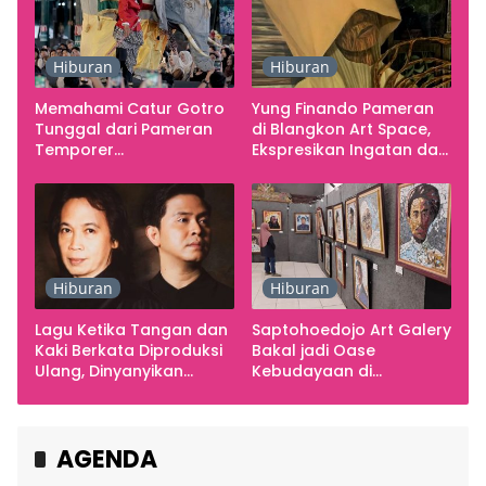
Hiburan
Hiburan
Memahami Catur Gotro
Yung Finando Pameran
Tunggal dari Pameran
di Blangkon Art Space,
Temporer
Ekspresikan Ingatan dan
Smarabawana
Emosi
Hiburan
Hiburan
Lagu Ketika Tangan dan
Saptohoedojo Art Galery
Kaki Berkata Diproduksi
Bakal jadi Oase
Ulang, Dinyanyikan
Kebudayaan di
Cakra Khan Bersama
Indonesia
Chrisye
AGENDA