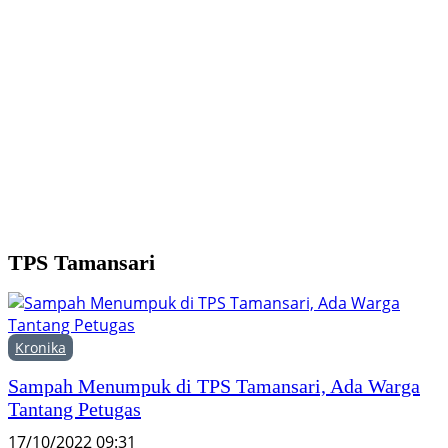
B
U
j
P
TPS Tamansari
Kronika
Sampah Menumpuk di TPS Tamansari, Ada Warga
Tantang Petugas
17/10/2022 09:31