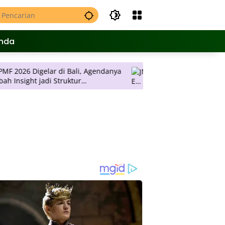
nda
igelar di Bali, Agendanya
JNE Promo Ongkos Kirim, Tarif 
tur
Rp 2 Ribu per Kilogram ke Sel
n Keputusan
Pulau Jawa