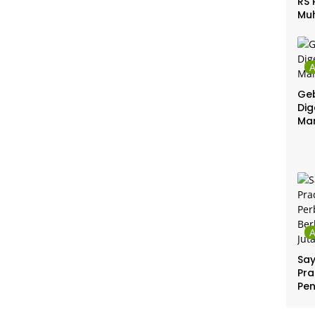
RS 
Mu
Gel
Gra
Geb
Dig
Ma
Sa
Pra
Pe
Per
Ber