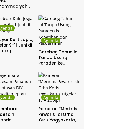
PKU
hammadiyah
ar Khitanan
tis
Agenda
yar Kulit Jogja,
Agenda
elar 9-11 Juni di
nding
Garebeg Tahun Ini
Tanpa Usung
Paraden ke
Kepatihan dan
Pakualaman
Agenda
Agenda
yembara
Pameran “Merintis
desain
Pewaris” di Grha
nanda
Keris Yogyakarta,
batasan DIY
Digelar 17 – 20
hadiah Rp 80
April