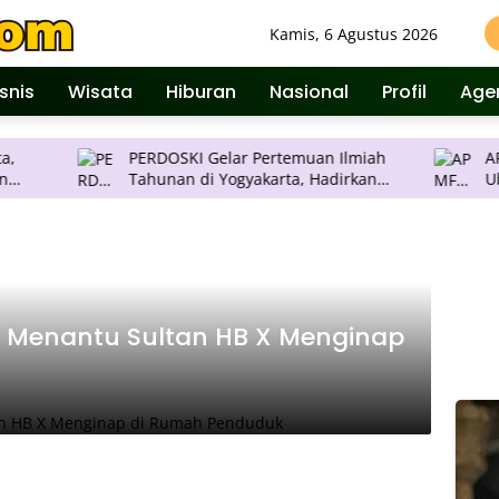
Kamis, 6 Agustus 2026
isnis
Wisata
Hiburan
Nasional
Profil
Age
PERDOSKI Gelar Pertemuan Ilmiah
APMF 2026 D
Tahunan di Yogyakarta, Hadirkan
Ubah Insight jadi Struk
Inovasi Dermatologi Terkini
Pengambila
 Menantu Sultan HB X Menginap