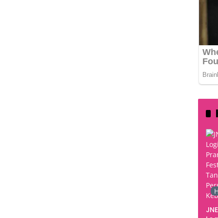
H
JNE