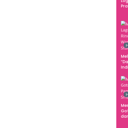
Log
Pr
Fes
Tan
Pe
Ke
H
Me
“Da
In
Men
H
Me
Go
dar
Te
Sm