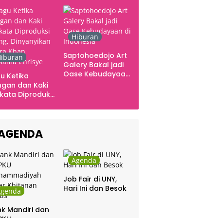
Ingatan dan Emosi
Hiburan
Saptohoedojo Art
iburan
Galery Bakal jadi
Oase Kebudayaan
u Ketika
di Indonesia
gan dan Kaki
kata Diproduksi
ng, Dinyanyikan
kra Khan
sama Chrisye
AGENDA
Agenda
Job Fair di UNY,
Hari Ini dan Besok
Agenda
k Mandiri dan