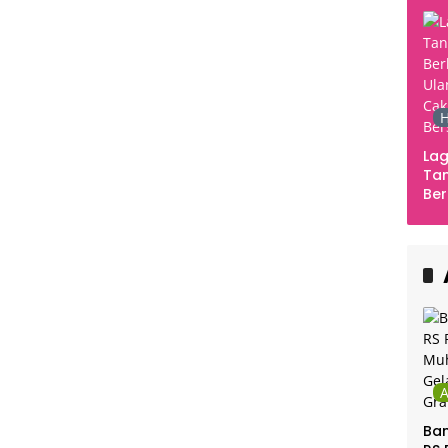
H
Lag
Tan
Ber
Ula
Ca
Ber
Ban