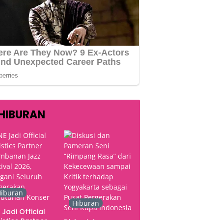
HIBURAN
iburan
Hiburan
 Jadi Official