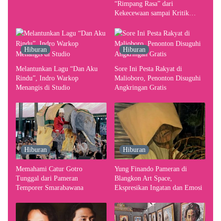
Pergerakan Kebutuhan Konser
“Rimpang Rasa” dari
Kekecewaan sampai Kritik
terhadap Yogyakarta sebagai
Pusat Pergerakan Seni Rupa
Indonesia
Hiburan
Hiburan
Melantunkan Lagu “Dan Aku
Sore Ini Pesta Rakyat di
Rindu”, Indro Warkop
Malioboro, Penonton Disuguhi
Menangis di Studio
Angkringan Gratis
Hiburan
Hiburan
Memahami Catur Gotro
Yung Finando Pameran di
Tunggal dari Pameran
Blangkon Art Space,
Temporer Smarabawana
Ekspresikan Ingatan dan Emosi