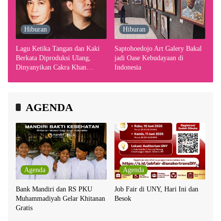
Hiburan
Hiburan
Lagu Ketika Tangan dan Kaki
Saptohoedojo Art Galery Bakal
Berkata Diproduksi Ulang,
jadi Oase Kebudayaan di
Dinyanyikan Cakra Khan
Indonesia
Bersama Chrisye
AGENDA
Agenda
Agenda
Bank Mandiri dan RS PKU
Job Fair di UNY, Hari Ini dan
Muhammadiyah Gelar Khitanan
Besok
Gratis