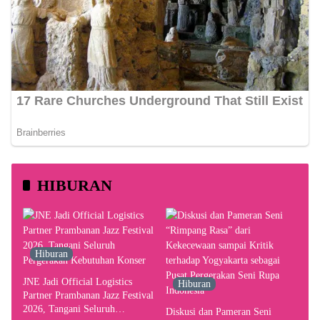
HIBURAN
Hiburan
JNE Jadi Official Logistics
Hiburan
Partner Prambanan Jazz Festival
2026, Tangani Seluruh
Diskusi dan Pameran Seni