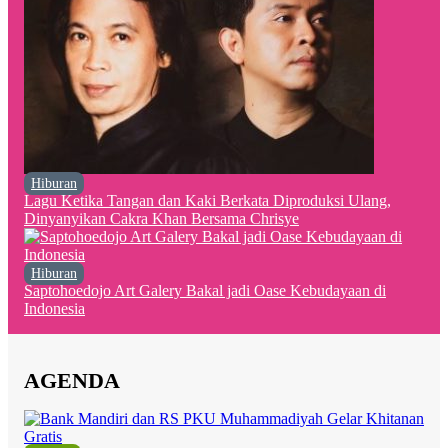
Hiburan
Lagu Ketika Tangan dan Kaki Berkata Diproduksi Ulang,
Dinyanyikan Cakra Khan Bersama Chrisye
Hiburan
Saptohoedojo Art Galery Bakal jadi Oase Kebudayaan di
Indonesia
AGENDA