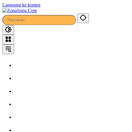
41
Langsung ke konten
Home
Headline
Kronika
Bisnis
Wisata
Hiburan