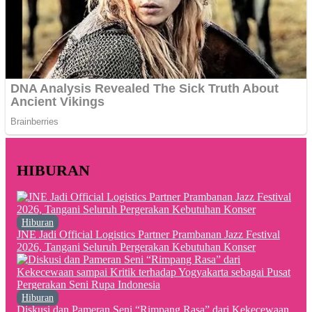
HIBURAN
Hiburan
JNE Jadi Official Logistics Partner Prambanan Jazz Festival
2026, Tangani Seluruh Pergerakan Kebutuhan Konser
Hiburan
Diskusi dan Pameran Seni “Rimpang Rasa” dari Kekecewaan