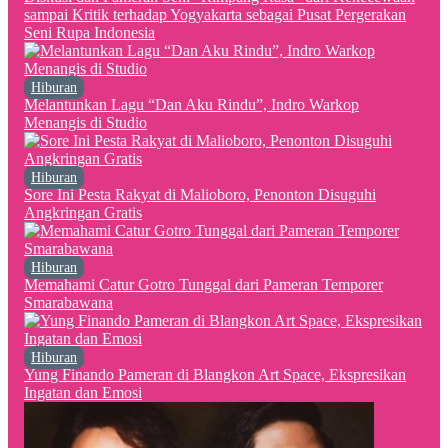
sampai Kritik terhadap Yogyakarta sebagai Pusat Pergerakan
Seni Rupa Indonesia
Hiburan
Melantunkan Lagu “Dan Aku Rindu”, Indro Warkop
Menangis di Studio
Hiburan
Sore Ini Pesta Rakyat di Malioboro, Penonton Disuguhi
Angkringan Gratis
Hiburan
Memahami Catur Gotro Tunggal dari Pameran Temporer
Smarabawana
Hiburan
Yung Finando Pameran di Blangkon Art Space, Ekspresikan
Ingatan dan Emosi