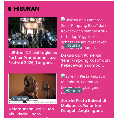
HIBURAN
Hiburan
Hiburan
JNE Jadi Official Logistics
Diskusi dan Pameran
Partner Prambanan Jazz
Seni “Rimpang Rasa” dari
Festival 2026, Tangani
Kekecewaan sampai
Seluruh Pergerakan
Kritik terhadap
Kebutuhan Konser
Yogyakarta sebagai
Pusat Pergerakan Seni
Rupa Indonesia
Hiburan
Hiburan
Sore Ini Pesta Rakyat di
Malioboro, Penonton
Melantunkan Lagu “Dan
Disuguhi Angkringan
Aku Rindu”, Indro
Gratis