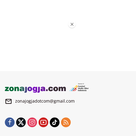
×
zonajogjadotcom@gmail.com