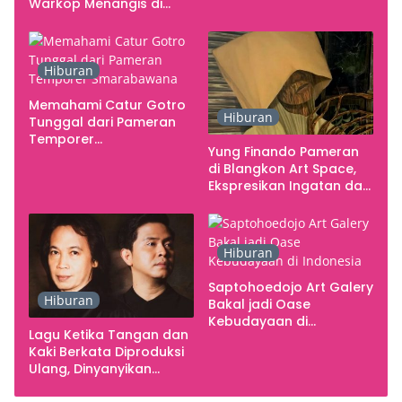
Warkop Menangis di
Studio
Hiburan
Memahami Catur Gotro
Hiburan
Tunggal dari Pameran
Temporer
Yung Finando Pameran
Smarabawana
di Blangkon Art Space,
Ekspresikan Ingatan dan
Emosi
Hiburan
Saptohoedojo Art Galery
Hiburan
Bakal jadi Oase
Kebudayaan di
Lagu Ketika Tangan dan
Indonesia
Kaki Berkata Diproduksi
Ulang, Dinyanyikan
Cakra Khan Bersama