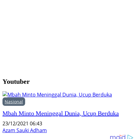
Y
M
H
F
Youtuber
Nasional
Mbah Minto Meninggal Dunia, Ucup Berduka
23/12/2021 06:43
Azam Sauki Adham