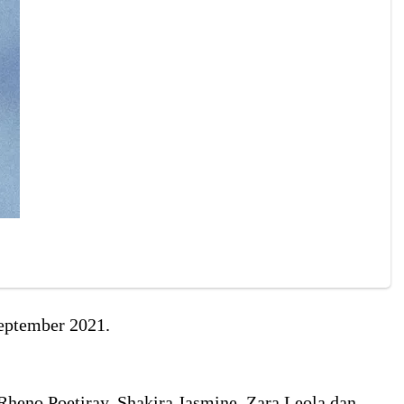
September 2021.
Rheno Poetiray, Shakira Jasmine, Zara Leola dan