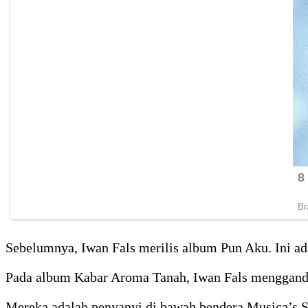
Sebelumnya, Iwan Fals merilis album Pun Aku. Ini ad
Pada album Kabar Aroma Tanah, Iwan Fals menggande
Mereka adalah penyanyi di bawah bendera Musica’s Stu