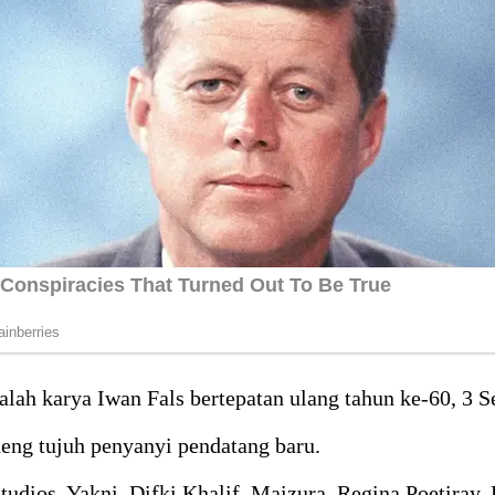
alah karya Iwan Fals bertepatan ulang tahun ke-60, 3 
ng tujuh penyanyi pendatang baru.
dios. Yakni, Difki Khalif, Maizura, Regina Poetiray, 