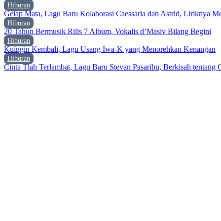
Hiburan
Gelap Mata, Lagu Baru Kolaborasi Caessaria dan Astrid, Liriknya 
Hiburan
20 Tahun Bermusik Rilis 7 Album, Vokalis d’Masiv Bilang Begini
Hiburan
Kuingin Kembali, Lagu Usang Iwa-K yang Menorehkan Kenangan
Hiburan
Cinta Tlah Terlambat, Lagu Baru Stevan Pasaribu, Berkisah tentang C