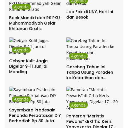
Agenda
Agenda
Job Fair di UNY, Hari Ini
dan Besok
Bank Mandiri dan RS PKU
Muhammadiyah Gelar
Khitanan Gratis
Agenda
Agenda
Gebyar Kulit Jogja,
Digelar 9-11 Juni di
Garebeg Tahun Ini
Manding
Tanpa Usung Paraden
ke Kepatihan dan
Pakualaman
Agenda
Agenda
Sayembara Pradesain
Penanda Perbatasan DIY
Pameran “Merintis
Berhadiah Rp 80 Juta
Pewaris” di Grha Keris
Yogyakarta, Digelar 17 –