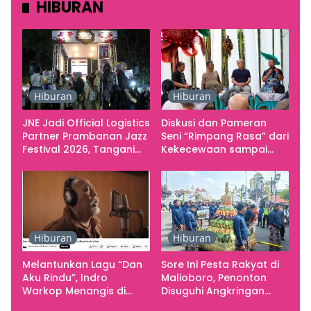
HIBURAN
Hiburan
Hiburan
JNE Jadi Official Logistics
Diskusi dan Pameran
Partner Prambanan Jazz
Seni “Rimpang Rasa” dari
Festival 2026, Tangani
Kekecewaan sampai
Seluruh Pergerakan
Kritik terhadap
Kebutuhan Konser
Yogyakarta sebagai
Pusat Pergerakan Seni
Rupa Indonesia
Hiburan
Hiburan
Melantunkan Lagu “Dan
Sore Ini Pesta Rakyat di
Aku Rindu”, Indro
Malioboro, Penonton
Warkop Menangis di
Disuguhi Angkringan
Studio
Gratis