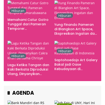
Hiburan
Hiburan
Memahami Catur Gotro
Tunggal dari Pameran
Yung Finando Pameran
Temporer
di Blangkon Art Space,
Smarabawana
Ekspresikan Ingatan dan
Emosi
Hiburan
Hiburan
Saptohoedojo Art Galery
Bakal jadi Oase
Lagu Ketika Tangan dan
Kebudayaan di
Kaki Berkata Diproduksi
Indonesia
Ulang, Dinyanyikan
Cakra Khan Bersama
Chrisye
AGENDA