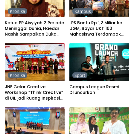
Kronika
Kampus
Ketua PP Aisyiyah 2 Periode
LPS Bantu Rp 1,2 Miliar ke
Meninggal Dunia, Haedar
UGM, Bayar UKT 100
Nashir Sampaikan Duka
Mahasiswa Terdampak
Mendalam
Banjir
Kronika
Sport
JNE Gelar Creative
Campus League Resmi
Workshop “Think Creative”
Diluncurkan
di UII, jadi Ruang Inspirasi
bagi Pelajar dan
Mahasiswa