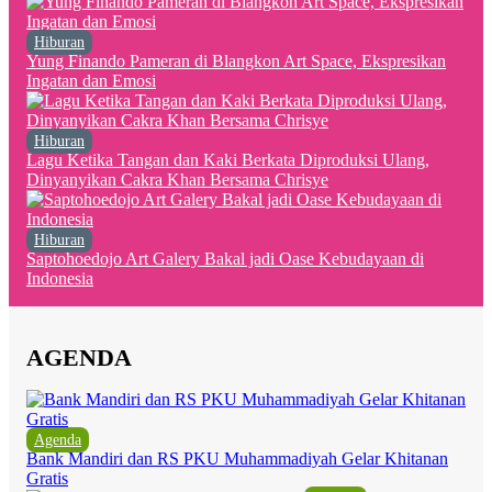
Hiburan
Yung Finando Pameran di Blangkon Art Space, Ekspresikan
Ingatan dan Emosi
Hiburan
Lagu Ketika Tangan dan Kaki Berkata Diproduksi Ulang,
Dinyanyikan Cakra Khan Bersama Chrisye
Hiburan
Saptohoedojo Art Galery Bakal jadi Oase Kebudayaan di
Indonesia
AGENDA
Agenda
Bank Mandiri dan RS PKU Muhammadiyah Gelar Khitanan
Gratis