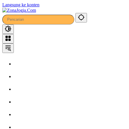
20
Langsung ke konten
Home
Headline
Kronika
Bisnis
Wisata
Hiburan