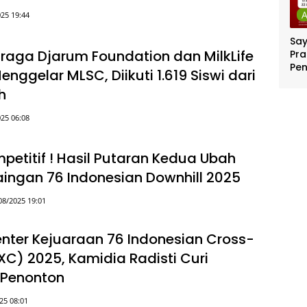
25 19:44
Sa
hraga Djarum Foundation dan MilkLife
Pra
Pe
nggelar MLSC, Diikuti 1.619 Siswi dari
Per
h
Ber
Jut
25 06:08
petitif ! Hasil Putaran Kedua Ubah
aingan 76 Indonesian Downhill 2025
08/2025 19:01
enter Kejuaraan 76 Indonesian Cross-
IXC) 2025, Kamidia Radisti Curi
 Penonton
25 08:01