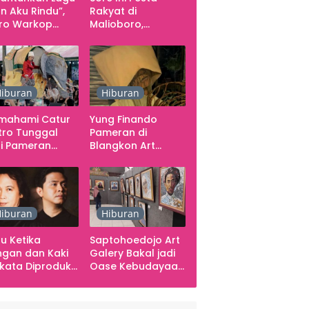
n Aku Rindu”,
Rakyat di
dro Warkop
Malioboro,
angis di Studio
Penonton Disuguhi
Angkringan Gratis
iburan
Hiburan
mahami Catur
Yung Finando
tro Tunggal
Pameran di
i Pameran
Blangkon Art
mporer
Space, Ekspresikan
arabawana
Ingatan dan Emosi
iburan
Hiburan
u Ketika
Saptohoedojo Art
gan dan Kaki
Galery Bakal jadi
kata Diproduksi
Oase Kebudayaan
ng, Dinyanyikan
di Indonesia
kra Khan
sama Chrisye