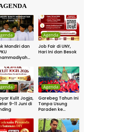
AGENDA
Agenda
Agenda
k Mandiri dan
Job Fair di UNY,
PKU
Hari Ini dan Besok
hammadiyah
ar Khitanan
tis
Agenda
Agenda
yar Kulit Jogja,
Garebeg Tahun Ini
elar 9-11 Juni di
Tanpa Usung
nding
Paraden ke
Kepatihan dan
Pakualaman