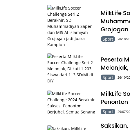
MilkLife S
Muhammad
Grojogan 
Sport
28/10/20
Peserta Mi
Melonjak, 
Sport
26/10/20
MilkLife S
Penonton 
Sport
29/07/20
Saksikan, 