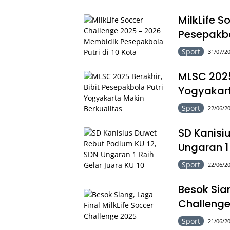
MilkLife 
Pesepakbol
Sport
31/07/20
MLSC 2025 
Yogyakart
Sport
22/06/20
SD Kanisi
Ungaran 1
Sport
22/06/20
Besok Sian
Challenge
Sport
21/06/20