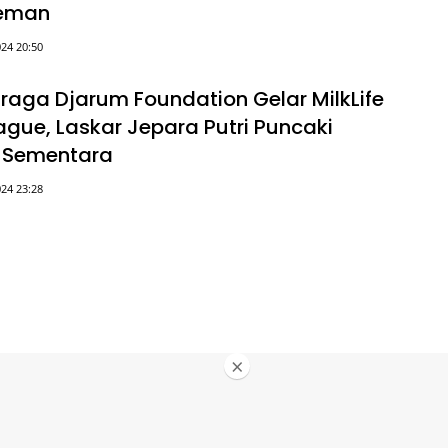
leman
24 20:50
hraga Djarum Foundation Gelar MilkLife
ague, Laskar Jepara Putri Puncaki
 Sementara
24 23:28
×