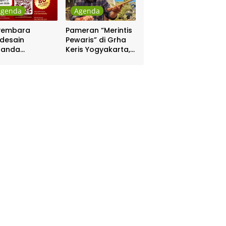
Agenda
Agenda
yembara
Pameran “Merintis
desain
Pewaris” di Grha
nanda
Keris Yogyakarta,
batasan DIY
Digelar 17 – 20
hadiah Rp 80
April
a