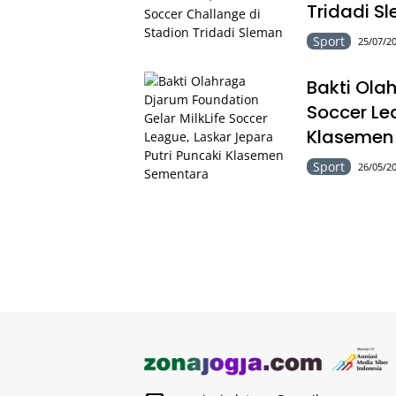
Tridadi S
Sport
25/07/20
Bakti Ola
Soccer Le
Klasemen
Sport
26/05/20