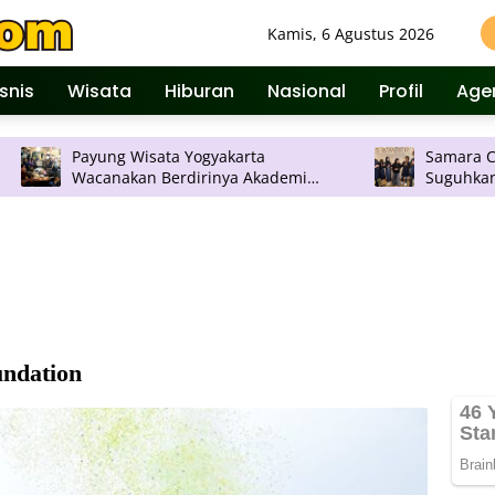
Kamis, 6 Agustus 2026
isnis
Wisata
Hiburan
Nasional
Profil
Age
Wisata Yogyakarta
Samara Chocolates Buka d
kan Berdirinya Akademi
Suguhkan Cokelat Premiu
di di DIY
Rasa Mendalam
ndation