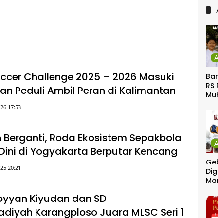
Soccer Challenge 2025 – 2026 Masuki
Ban
RS 
yan Peduli Ambil Peran di Kalimantan
Mu
Gel
26 17:53
Gra
ih Berganti, Roda Ekosistem Sepakbola
a Dini di Yogyakarta Berputar Kencang
Geb
25 20:21
Dig
Ma
oyyan Kiyudan dan SD
iyah Karangploso Juara MLSC Seri 1