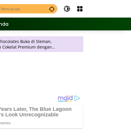
nda
i Sleman,
m dengan