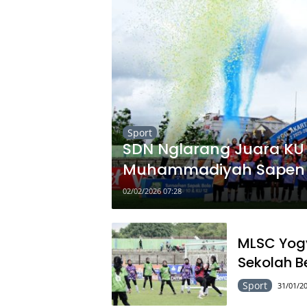
Sport
SDN Nglarang Juara KU 1
Muhammadiyah Sapen J
02/02/2026 07:28
MLSC Yogy
Sekolah B
Sport
31/01/20