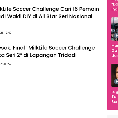
“Da
lkLife Soccer Challenge Cari 16 Pemain
In
Men
adi Wakil DIY di All Star Seri Nasional
26 17:40
H
Me
ok, Final “MilkLife Soccer Challenge
Go
a Seri 2″ di Lapangan Tridadi
dar
Te
26 08:57
Sm
H
Lag
Tan
Ber
Ula
Ca
Ber