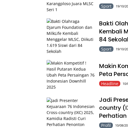
Sport
19/10/20
Bakti Ola
Kembali Me
84 Sekola
Sport
19/10/20
Makin Kom
Peta Pers
Headline
10/
Jadi Pres
country (
Perhatian
Profil
10/08/20