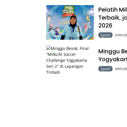
Pelatih Mi
Terbaik, j
2026
Sport
31/01/20
Minggu Bes
Yogyakart
Sport
29/01/20