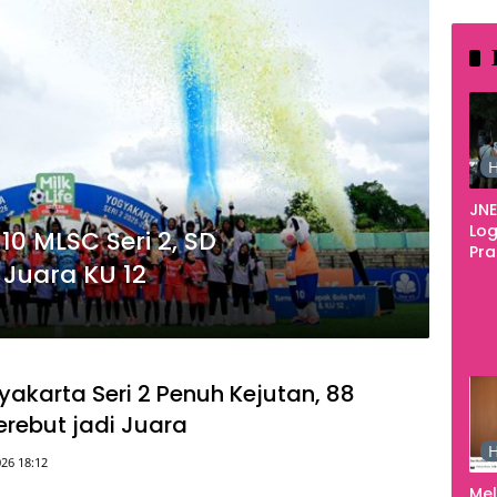
H
JNE
Log
0 MLSC Seri 2, SD
Pr
uara KU 12
Fes
Tan
Pe
Ke
akarta Seri 2 Penuh Kejutan, 88
erebut jadi Juara
H
26 18:12
Me