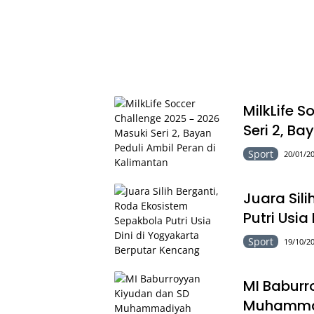
MilkLife 
Seri 2, Ba
Sport
20/01/20
Juara Sil
Putri Usi
Sport
19/10/20
MI Baburr
Muhammad