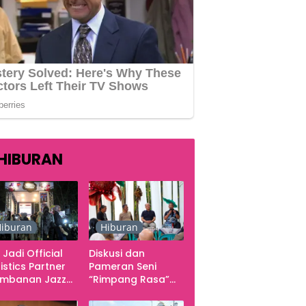
HIBURAN
iburan
Hiburan
 Jadi Official
Diskusi dan
istics Partner
Pameran Seni
ambanan Jazz
“Rimpang Rasa”
tival 2026,
dari Kekecewaan
gani Seluruh
sampai Kritik