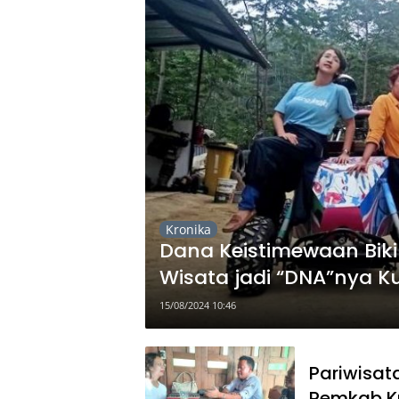
Kronika
Dana Keistimewaan Biki
Wisata jadi “DNA”nya K
15/08/2024 10:46
Pariwisa
Pemkab Ku