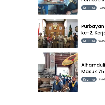
Kronika
17/02
Purbayan 
ke-2, Ke
Kronika
06/09
Alhamduli
Masuk 75 
Kronika
24/05