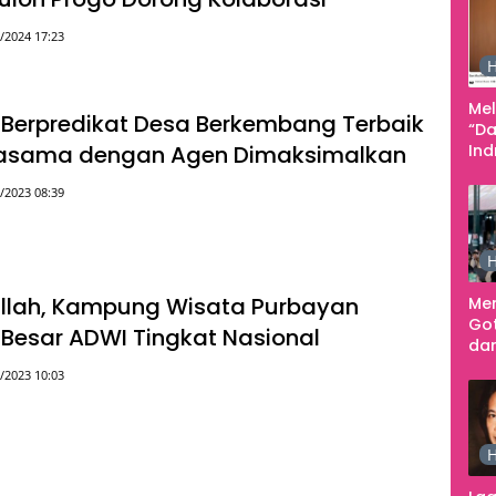
Pe
/2024 17:23
Ke
H
Me
Berpredikat Desa Berkembang Terbaik
“Da
rjasama dengan Agen Dimaksimalkan
In
Men
/2023 08:39
H
llah, Kampung Wisata Purbayan
Me
Go
Besar ADWI Tingkat Nasional
dar
Te
/2023 10:03
Sm
H