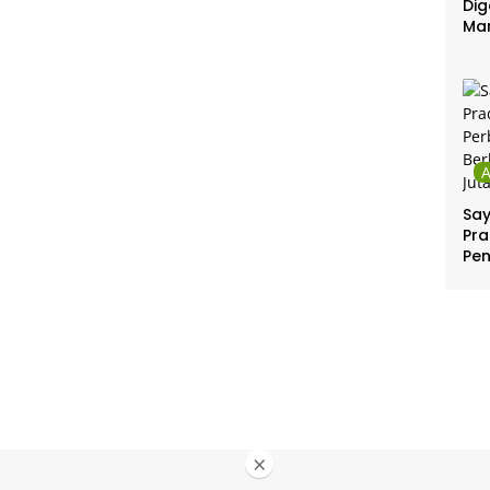
Dig
Ma
Sa
Pra
Pe
Per
Ber
Jut
×