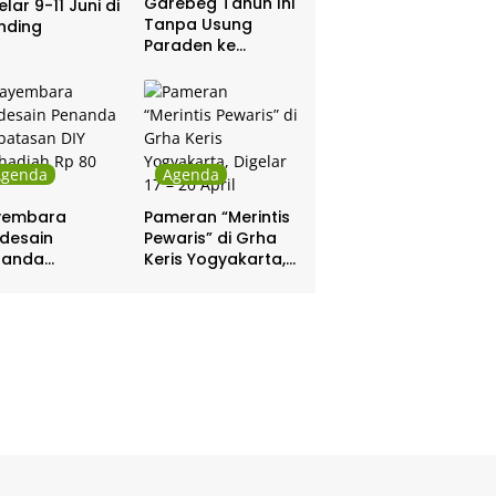
Garebeg Tahun Ini
elar 9-11 Juni di
Tanpa Usung
nding
Paraden ke
Kepatihan dan
Pakualaman
Agenda
Agenda
yembara
Pameran “Merintis
desain
Pewaris” di Grha
nanda
Keris Yogyakarta,
batasan DIY
Digelar 17 – 20
hadiah Rp 80
April
a