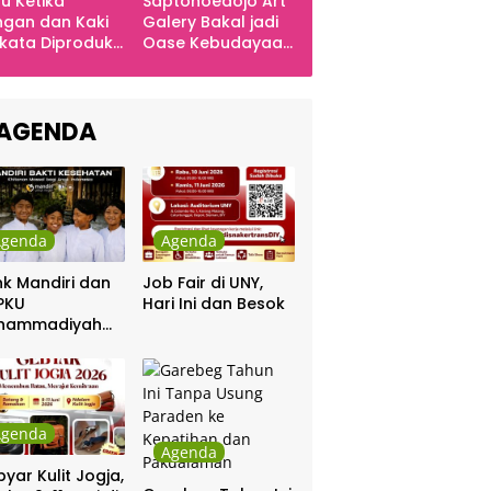
u Ketika
Saptohoedojo Art
gan dan Kaki
Galery Bakal jadi
kata Diproduksi
Oase Kebudayaan
ng, Dinyanyikan
di Indonesia
kra Khan
sama Chrisye
AGENDA
Agenda
Agenda
k Mandiri dan
Job Fair di UNY,
PKU
Hari Ini dan Besok
hammadiyah
ar Khitanan
tis
Agenda
Agenda
yar Kulit Jogja,