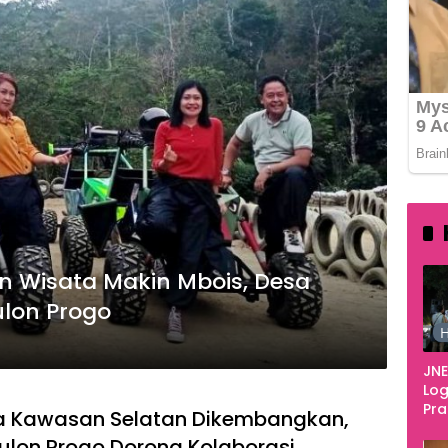
n Wisata Makin Mbois, Desa
ulon Progo
H
JNE
Log
Pr
ta Kawasan Selatan Dikembangkan,
Fes
lon Progo Dorong Kolaborasi
Tan