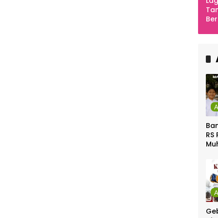
Lag
Tan
Ber
Ula
Ca
Ber
Ban
RS 
Mu
Gel
Gra
Geb