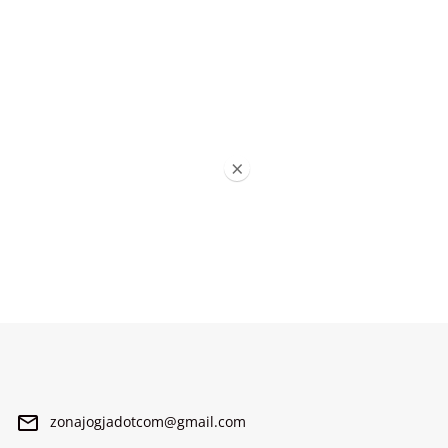
×
zonajogjadotcom@gmail.com