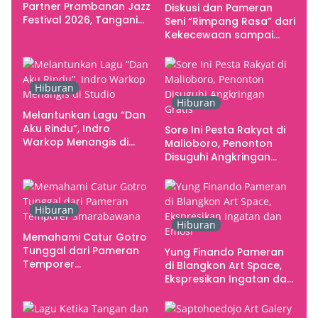
Partner Prambanan Jazz
Diskusi dan Pameran
Festival 2026, Tangani
Seni “Rimpang Rasa” dari
Seluruh Pergerakan
Kekecewaan sampai
Kebutuhan Konser
Kritik terhadap
Yogyakarta sebagai
Pusat Pergerakan Seni
Hiburan
Rupa Indonesia
Hiburan
Melantunkan Lagu “Dan
Aku Rindu”, Indro
Sore Ini Pesta Rakyat di
Warkop Menangis di
Malioboro, Penonton
Studio
Disuguhi Angkringan
Gratis
Hiburan
Hiburan
Memahami Catur Gotro
Tunggal dari Pameran
Yung Finando Pameran
Temporer
di Blangkon Art Space,
Smarabawana
Ekspresikan Ingatan dan
Emosi