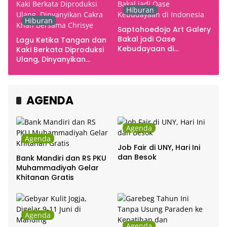
Hiburan
Hiburan
Saptohoedojo Art Galery
Bakal jadi Oase
Lagu Ketika Tangan dan
Kebudayaan di
Kaki Berkata Diproduksi
Indonesia
Ulang, Dinyanyikan
Cakra Khan Bersama
Chrisye
AGENDA
Agenda
Agenda
Job Fair di UNY, Hari Ini
dan Besok
Bank Mandiri dan RS PKU
Muhammadiyah Gelar
Khitanan Gratis
Agenda
Agenda