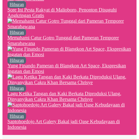
Hiburan
Sore Ini Pesta Rakyat di Malioboro, Penonton Disuguhi
Angkringan Gratis
Hiburan
Memahami Catur Gotro Tunggal dari Pameran Temporer
Smarabawana
Hiburan
Yung Finando Pameran di Blangkon Art Space, Ekspresikan
Ingatan dan Emosi
Hiburan
Lagu Ketika Tangan dan Kaki Berkata Diproduksi Ulang,
Dinyanyikan Cakra Khan Bersama Chrisye
Hiburan
Saptohoedojo Art Galery Bakal jadi Oase Kebudayaan di
Indonesia