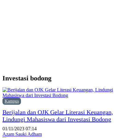
d
Y
M
H
P
F
P
Investasi bodong
Kampus
Berijalan dan OJK Gelar Literasi Keuangan,
Lindungi Mahasiswa dari Investasi Bodong
01/11/2023 07:14
Azam Sauki Adham