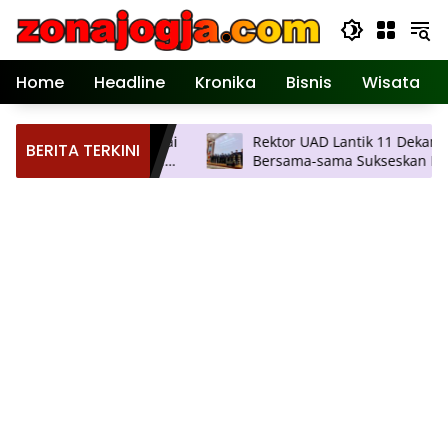
Langsung
ke
konten
Home
Headline
Kronika
Bisnis
Wisata
os Kirim, Tarif Mulai
Rektor UAD Lantik 11 Dekan, Ajak
BERITA TERKINI
Kilogram ke Seluruh
Bersama-sama Sukseskan Rencan
Strategis Universitas