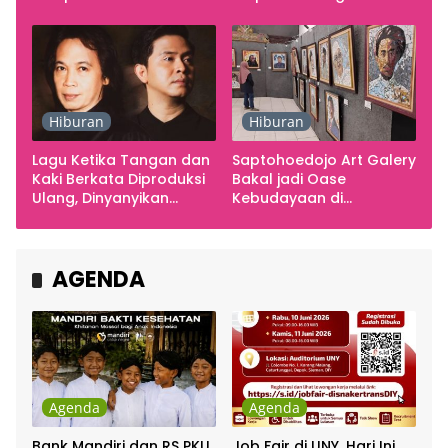
Smarabawana
Emosi
Hiburan
Hiburan
Lagu Ketika Tangan dan
Saptohoedojo Art Galery
Kaki Berkata Diproduksi
Bakal jadi Oase
Ulang, Dinyanyikan
Kebudayaan di
Cakra Khan Bersama
Indonesia
Chrisye
AGENDA
Agenda
Agenda
Bank Mandiri dan RS PKU
Job Fair di UNY, Hari Ini