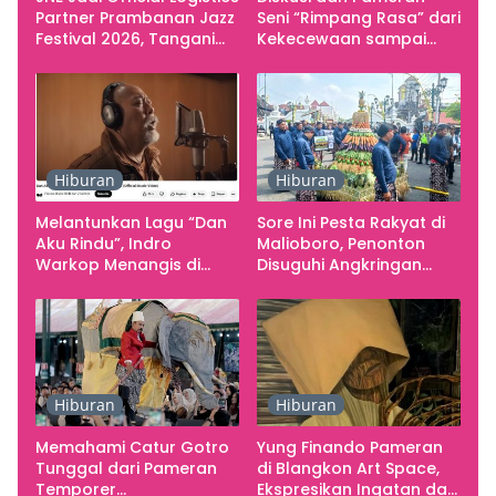
Partner Prambanan Jazz
Seni “Rimpang Rasa” dari
Festival 2026, Tangani
Kekecewaan sampai
Seluruh Pergerakan
Kritik terhadap
Kebutuhan Konser
Yogyakarta sebagai
Pusat Pergerakan Seni
Rupa Indonesia
Hiburan
Hiburan
Melantunkan Lagu “Dan
Sore Ini Pesta Rakyat di
Aku Rindu”, Indro
Malioboro, Penonton
Warkop Menangis di
Disuguhi Angkringan
Studio
Gratis
Hiburan
Hiburan
Memahami Catur Gotro
Yung Finando Pameran
Tunggal dari Pameran
di Blangkon Art Space,
Temporer
Ekspresikan Ingatan dan