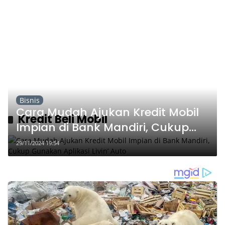
Bisnis
Cara Mudah Ajukan Kredit Mobil
Kredit Beli Mobil
Impian di Bank Mandiri, Cukup
Gunakan Aplikasi Livin’ Auto
29/11/2024 19:54