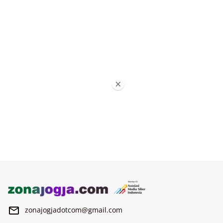
×
zonajogjadotcom@gmail.com