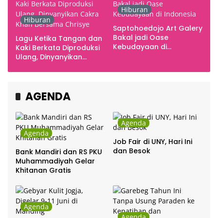
Hiburan
Hiburan
Saptohoedojo Art Galery
Bakal jadi Oase
Lagu Ketika Tangan dan
Kebudayaan di
Kaki Berkata Diproduksi
Indonesia
Ulang, Dinyanyikan
Cakra Khan Bersama
Chrisye
AGENDA
Agenda
Agenda
Job Fair di UNY, Hari Ini
dan Besok
Bank Mandiri dan RS PKU
Muhammadiyah Gelar
Khitanan Gratis
Agenda
Agenda