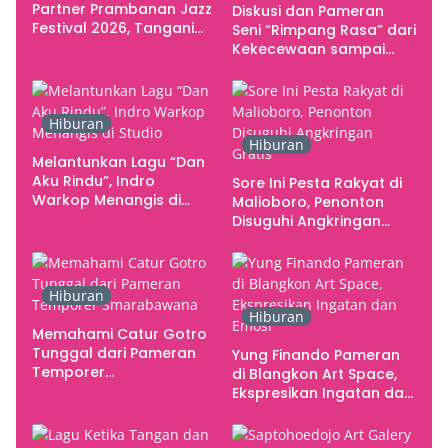
Partner Prambanan Jazz
Diskusi dan Pameran
Festival 2026, Tangani
Seni “Rimpang Rasa” dari
Seluruh Pergerakan
Kekecewaan sampai
Kebutuhan Konser
Kritik terhadap
Yogyakarta sebagai
Pusat Pergerakan Seni
Hiburan
Rupa Indonesia
Hiburan
Melantunkan Lagu “Dan
Aku Rindu”, Indro
Sore Ini Pesta Rakyat di
Warkop Menangis di
Malioboro, Penonton
Studio
Disuguhi Angkringan
Gratis
Hiburan
Hiburan
Memahami Catur Gotro
Tunggal dari Pameran
Yung Finando Pameran
Temporer
di Blangkon Art Space,
Smarabawana
Ekspresikan Ingatan dan
Emosi