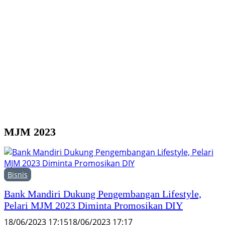
Y
M
H
F
MJM 2023
Bisnis
Bank Mandiri Dukung Pengembangan Lifestyle,
Pelari MJM 2023 Diminta Promosikan DIY
18/06/2023 17:15
18/06/2023 17:17