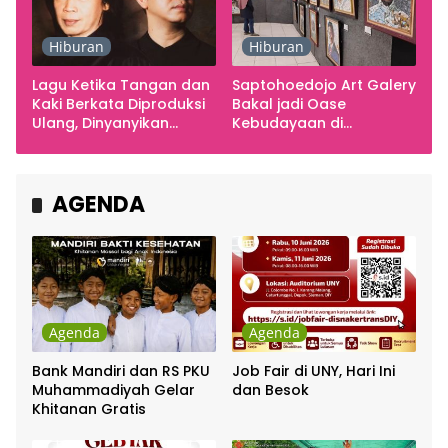
Hiburan
Hiburan
Lagu Ketika Tangan dan
Saptohoedojo Art Galery
Kaki Berkata Diproduksi
Bakal jadi Oase
Ulang, Dinyanyikan
Kebudayaan di
Cakra Khan Bersama
Indonesia
Chrisye
AGENDA
Agenda
Agenda
Bank Mandiri dan RS PKU
Job Fair di UNY, Hari Ini
Muhammadiyah Gelar
dan Besok
Khitanan Gratis