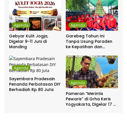
Agenda
Agenda
Gebyar Kulit Jogja,
Garebeg Tahun Ini
Digelar 9-11 Juni di
Tanpa Usung Paraden
Manding
ke Kepatihan dan
Pakualaman
Agenda
Sayembara Pradesain
Agenda
Penanda Perbatasan DIY
Berhadiah Rp 80 Juta
Pameran “Merintis
Pewaris” di Grha Keris
Yogyakarta, Digelar 17 –
20 April