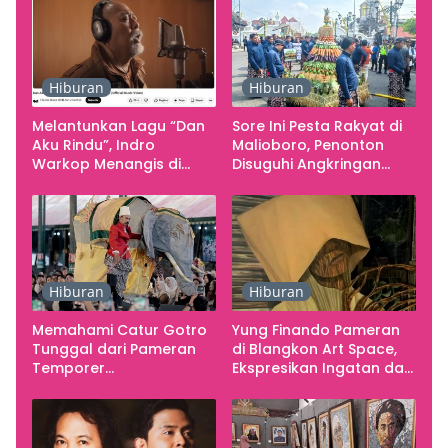
Pusat Pergerakan Seni
Rupa Indonesia
Hiburan
Hiburan
Melantunkan Lagu “Dan
Sore Ini Pesta Rakyat di
Aku Rindu”, Indro
Malioboro, Penonton
Warkop Menangis di
Disuguhi Angkringan
Studio
Gratis
Hiburan
Hiburan
Memahami Catur Gotro
Yung Finando Pameran
Tunggal dari Pameran
di Blangkon Art Space,
Temporer
Ekspresikan Ingatan dan
Smarabawana
Emosi