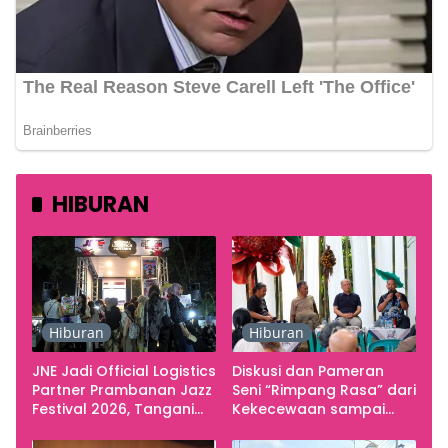
HIBURAN
Hiburan
Hiburan
JNE Jadi Official Logistics
Diskusi dan Pameran
Partner Prambanan Jazz
Seni “Rimpang Rasa” dari
Festival 2026, Tangani
Kekecewaan sampai
Seluruh Pergerakan
Kritik terhadap
Kebutuhan Konser
Yogyakarta sebagai