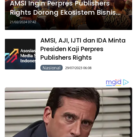
AMSI Ingin Perpres Publishers
Rights Dorong Ekosistem Bisnis
Media jadi Lebih Baik
21/02/2024 07:42
AMSI, AJI, IJTI dan IDA Minta
Presiden Kaji Perpres
Publishers Rights
Nasional
29/07/2023 06:08