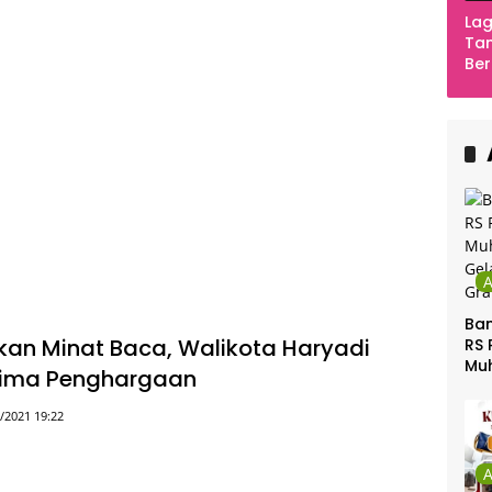
Lag
Tan
Ber
Ula
Ca
Ber
Ban
an Minat Baca, Walikota Haryadi
RS 
Mu
rima Penghargaan
Gel
Gra
/2021 19:22