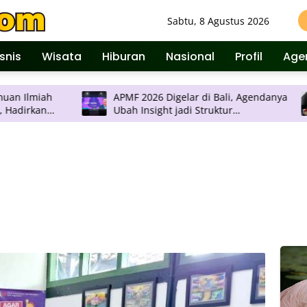
Sabtu, 8 Agustus 2026
isnis
Wisata
Hiburan
Nasional
Profil
Age
APMF 2026 Digelar di Bali, Agendanya
JNE Promo
Ubah Insight jadi Struktur
Rp 2 Ribu
Pengambilan Keputusan
Pulau Ja