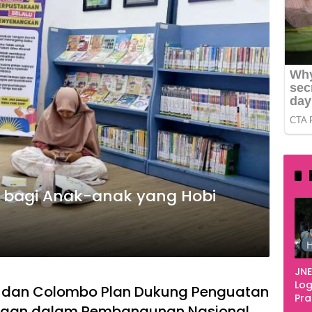
k bagi Anak-anak yang Hobi
H
JNE
Log
a dan Colombo Plan Dukung Penguatan
Pr
kaan dalam Pembangunan Nasional
Fes