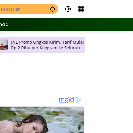
nda
 Ongkos Kirim, Tarif Mulai
Rektor UAD Lantik 11 Dekan,
 per Kilogram ke Seluruh
Bersama-sama Sukseskan R
wa
Strategis Universitas