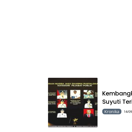
Kembangk
Suyuti Te
Kronika
14/09