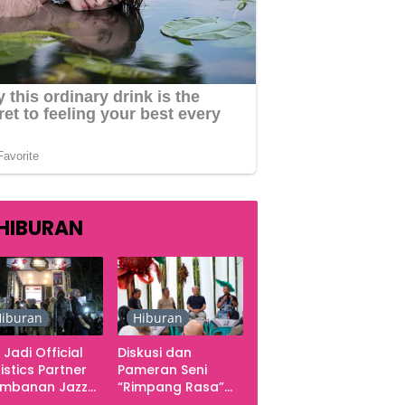
HIBURAN
iburan
Hiburan
 Jadi Official
Diskusi dan
istics Partner
Pameran Seni
ambanan Jazz
“Rimpang Rasa”
tival 2026,
dari Kekecewaan