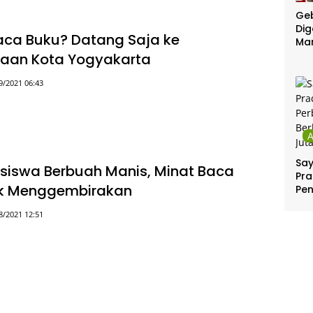
Geb
Dig
ca Buku? Datang Saja ke
Ma
kaan Kota Yogyakarta
9/2021 06:43
Sa
iswa Berbuah Manis, Minat Baca
Pra
k Menggembirakan
Pe
Per
8/2021 12:51
Ber
Jut