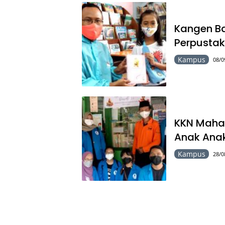
Kangen Ba
Perpusta
Kampus
08/0
KKN Mahas
Anak Ana
Kampus
28/0