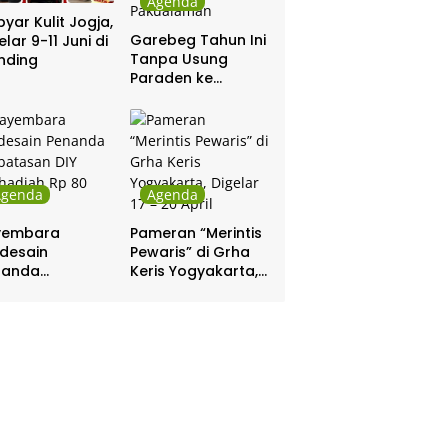
Agenda
yar Kulit Jogja,
Garebeg Tahun Ini
elar 9-11 Juni di
Tanpa Usung
nding
Paraden ke
Kepatihan dan
Pakualaman
Agenda
Agenda
yembara
Pameran “Merintis
desain
Pewaris” di Grha
nanda
Keris Yogyakarta,
batasan DIY
Digelar 17 – 20
hadiah Rp 80
April
a