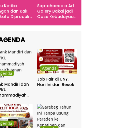
u Ketika
Saptohoedojo Art
gan dan Kaki
Galery Bakal jadi
kata Diproduksi
Oase Kebudayaan
ng, Dinyanyikan
di Indonesia
kra Khan
sama Chrisye
AGENDA
Agenda
Agenda
Job Fair di UNY,
k Mandiri dan
Hari Ini dan Besok
PKU
hammadiyah
ar Khitanan
tis
Agenda