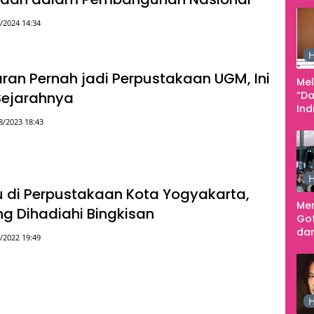
Tan
/2024 14:34
Pe
Ke
H
aran Pernah jadi Perpustakaan UGM, Ini
Me
Sejarahnya
“Da
In
Men
8/2023 18:43
H
 di Perpustakaan Kota Yogyakarta,
Me
g Dihadiahi Bingkisan
Go
dar
/2022 19:49
Te
Sm
H