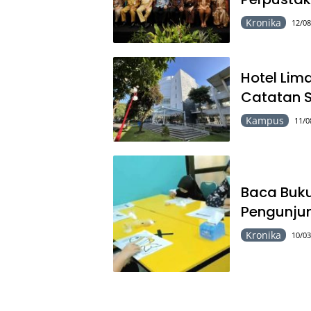
Kronika
12/08
Hotel Lim
Catatan 
Kampus
11/0
Baca Buku
Pengunjun
Kronika
10/03