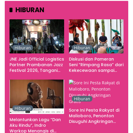
HIBURAN
Hiburan
Hiburan
JNE Jadi Official Logistics
Diskusi dan Pameran
Partner Prambanan Jazz
Seni “Rimpang Rasa” dari
Festival 2026, Tangani
Kekecewaan sampai
Seluruh Pergerakan
Kritik terhadap
Kebutuhan Konser
Yogyakarta sebagai
Pusat Pergerakan Seni
Rupa Indonesia
Hiburan
Hiburan
Sore Ini Pesta Rakyat di
Malioboro, Penonton
Melantunkan Lagu “Dan
Disuguhi Angkringan
Aku Rindu”, Indro
Gratis
Warkop Menangis di