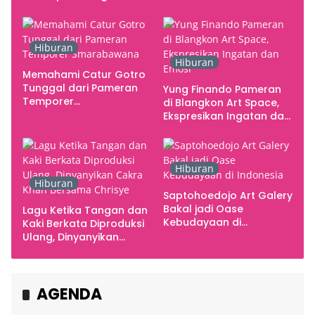
Studio
Hiburan
Hiburan
Memahami Catur Gotro
Tunggal dari Pameran
Yung Finando Pameran
Temporer
di Blangkon Art Space,
Smarabawana
Ekspresikan Ingatan dan
Emosi
Hiburan
Hiburan
Saptohoedojo Art Galery
Bakal jadi Oase
Lagu Ketika Tangan dan
Kebudayaan di
Kaki Berkata Diproduksi
Indonesia
Ulang, Dinyanyikan
Cakra Khan Bersama
Chrisye
AGENDA