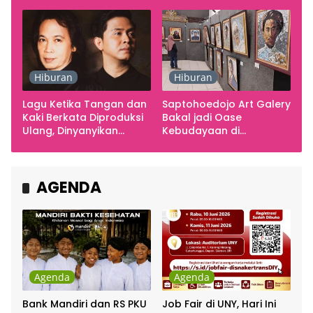
Smarabawana
Emosi
Hiburan
Hiburan
Lagu Ketika Tangan dan
Saptohoedojo Art Galery
Kaki Berkata Diproduksi
Bakal jadi Oase
Ulang, Dinyanyikan
Kebudayaan di
Cakra Khan Bersama
Indonesia
Chrisye
AGENDA
Agenda
Agenda
Bank Mandiri dan RS PKU
Job Fair di UNY, Hari Ini