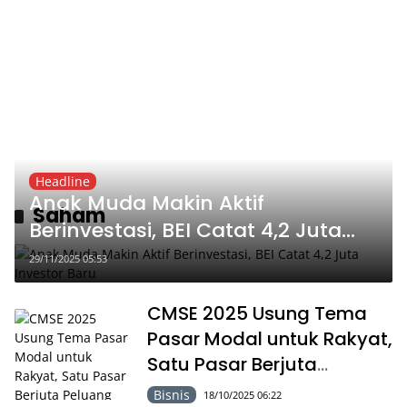
Headline
Anak Muda Makin Aktif
Saham
Berinvestasi, BEI Catat 4,2 Juta
Investor Baru
29/11/2025 05:53
CMSE 2025 Usung Tema
Pasar Modal untuk Rakyat,
Satu Pasar Berjuta
Peluang
Bisnis
18/10/2025 06:22