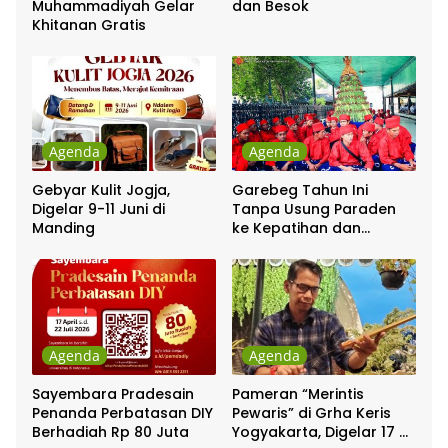
Muhammadiyah Gelar
dan Besok
Khitanan Gratis
Agenda
Agenda
Gebyar Kulit Jogja,
Garebeg Tahun Ini
Digelar 9-11 Juni di
Tanpa Usung Paraden
Manding
ke Kepatihan dan
Pakualaman
Agenda
Agenda
Sayembara Pradesain
Pameran “Merintis
Penanda Perbatasan DIY
Pewaris” di Grha Keris
Berhadiah Rp 80 Juta
Yogyakarta, Digelar 17 –