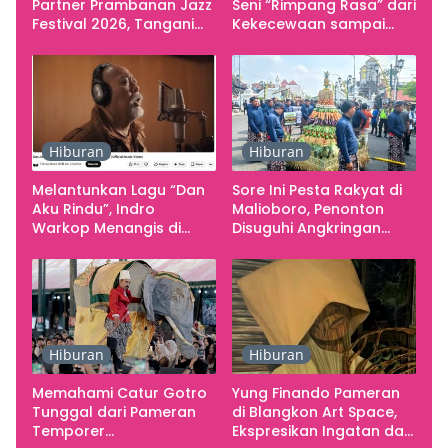
Partner Prambanan Jazz
Seni “Rimpang Rasa” dari
Festival 2026, Tangani
Kekecewaan sampai
Seluruh Pergerakan
Kritik terhadap
Kebutuhan Konser
Yogyakarta sebagai
Pusat Pergerakan Seni
Rupa Indonesia
Hiburan
Hiburan
Melantunkan Lagu “Dan
Sore Ini Pesta Rakyat di
Aku Rindu”, Indro
Malioboro, Penonton
Warkop Menangis di
Disuguhi Angkringan
Studio
Gratis
Hiburan
Hiburan
Memahami Catur Gotro
Yung Finando Pameran
Tunggal dari Pameran
di Blangkon Art Space,
Temporer
Ekspresikan Ingatan dan